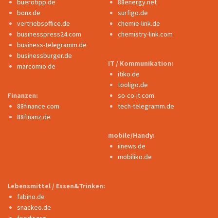
buerotipp.de
88energy.net
bonx.de
surfigo.de
vertriebsoffice.de
chemie-link.de
businesspress24.com
chemistry-link.com
business-telegramm.de
businessburger.de
IT / Kommunikation:
marcomio.de
itiko.de
tooligo.de
Finanzen:
so-co-it.com
88finance.com
tech-telegramm.de
88finanz.de
mobile/Handy:
iinews.de
mobiliko.de
Lebensmittel / Essen&Trinken:
fabino.de
snackeo.de
foodir.org