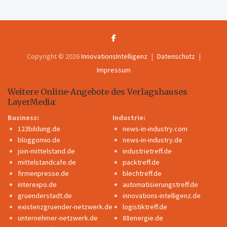
Copyright © 2026
InnovationsIntelligenz
Datenschutz
Impressum
Weitere Online-Angebote des Verlagshauses
LayerMedia:
Business:
Industrie:
123bildung.de
news-in-industry.com
bloggomio.de
news-in-industry.de
join-mittelstand.de
industrietreff.de
mittelstandcafe.de
packtreff.de
firmenpresse.de
blechtreff.de
interexpo.de
automatisierungstreff.de
gruenderstadt.de
innovations-intelligenz.de
existenzgruender-netzwerk.de
logistiktreff.de
unternehmer-netzwerk.de
88energie.de