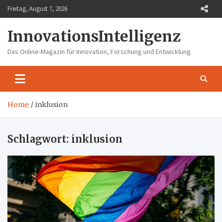
Skip
Freitag, August 7, 2026
to
content
InnovationsIntelligenz
Das Online-Magazin für Innovation, Forschung und Entwicklung
Home
inklusion
Schlagwort:
inklusion