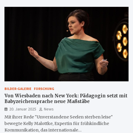
BILDER-GALERIE
FORSCHUNG
Von Wiesbaden nach New York: Pädagogin setzt mit
Babyzeichensprache neue Maßstäbe
20. Januar 2025
News
Mit ihrer Rede "Unverstandene Seelen sterben leise"
bewegte Kelly Malottke, Expertin für frühkindliche
Kommunikation, das internationale…