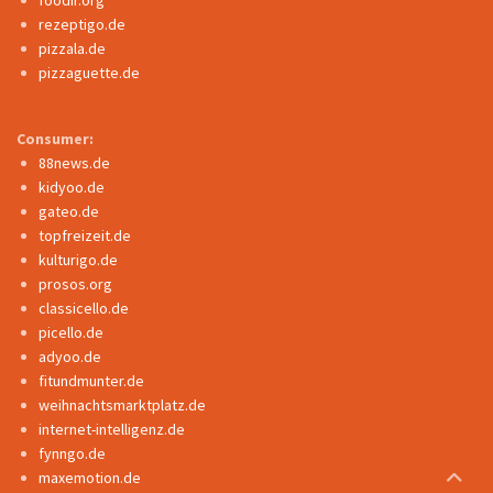
rezeptigo.de
pizzala.de
pizzaguette.de
Consumer:
88news.de
kidyoo.de
gateo.de
topfreizeit.de
kulturigo.de
prosos.org
classicello.de
picello.de
adyoo.de
fitundmunter.de
weihnachtsmarktplatz.de
internet-intelligenz.de
fynngo.de
maxemotion.de