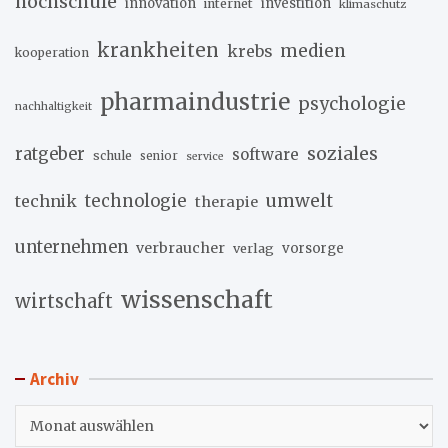
hochschule
innovation
investition
internet
klimaschutz
krankheiten
medien
krebs
kooperation
pharmaindustrie
psychologie
nachhaltigkeit
soziales
ratgeber
software
schule
senior
service
umwelt
technik
technologie
therapie
unternehmen
verbraucher
verlag
vorsorge
wissenschaft
wirtschaft
Archiv
Archiv