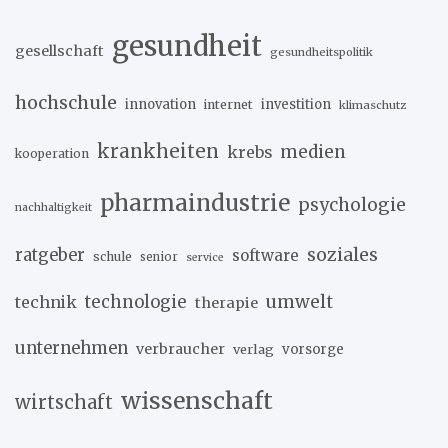
gesundheit
gesellschaft
gesundheitspolitik
hochschule
innovation
investition
internet
klimaschutz
krankheiten
medien
krebs
kooperation
pharmaindustrie
psychologie
nachhaltigkeit
soziales
ratgeber
software
schule
senior
service
umwelt
technik
technologie
therapie
unternehmen
verbraucher
verlag
vorsorge
wissenschaft
wirtschaft