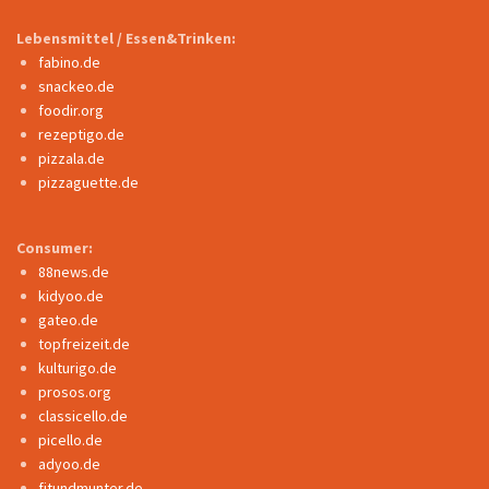
Lebensmittel / Essen&Trinken:
fabino.de
snackeo.de
foodir.org
rezeptigo.de
pizzala.de
pizzaguette.de
Consumer:
88news.de
kidyoo.de
gateo.de
topfreizeit.de
kulturigo.de
prosos.org
classicello.de
picello.de
adyoo.de
fitundmunter.de