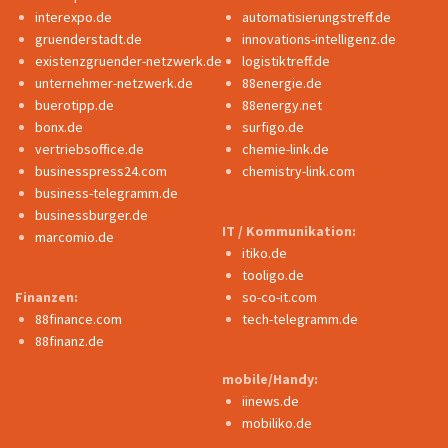
interexpo.de
automatisierungstreff.de
gruenderstadt.de
innovations-intelligenz.de
existenzgruender-netzwerk.de
logistiktreff.de
unternehmer-netzwerk.de
88energie.de
buerotipp.de
88energy.net
bonx.de
surfigo.de
vertriebsoffice.de
chemie-link.de
businesspress24.com
chemistry-link.com
business-telegramm.de
businessburger.de
IT / Kommunikation:
marcomio.de
itiko.de
tooligo.de
Finanzen:
so-co-it.com
88finance.com
tech-telegramm.de
88finanz.de
mobile/Handy:
iinews.de
mobiliko.de