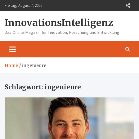
Skip
Freitag, August 7, 2026
to
content
InnovationsIntelligenz
Das Online-Magazin für Innovation, Forschung und Entwicklung
Home
ingenieure
Schlagwort:
ingenieure