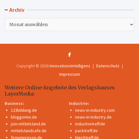
Archiv
Archiv
Copyright © 2026
InnovationsIntelligenz
Datenschutz
Impressum
Weitere Online-Angebote des Verlagshauses
LayerMedia:
Business:
Industrie:
123bildung.de
news-in-industry.com
bloggomio.de
news-in-industry.de
join-mittelstand.de
industrietreff.de
mittelstandcafe.de
packtreff.de
firmenpresse.de
blechtreff.de