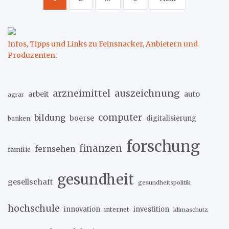
der
Beiträge
Infos, Tipps und Links zu Feinsnacker, Anbietern und
Produzenten
.
arzneimittel
auszeichnung
arbeit
auto
agrar
computer
bildung
boerse
digitalisierung
banken
forschung
finanzen
fernsehen
familie
gesundheit
gesellschaft
gesundheitspolitik
hochschule
innovation
investition
internet
klimaschutz