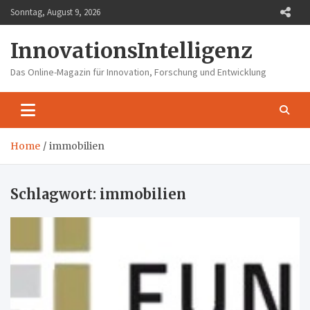
Skip
Sonntag, August 9, 2026
to
content
InnovationsIntelligenz
Das Online-Magazin für Innovation, Forschung und Entwicklung
Home
immobilien
Schlagwort:
immobilien