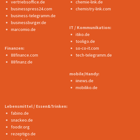
vertriebsoffice.de
chemie-link.de
businesspress24.com
chemistry-link.com
business-telegramm.de
businessburger.de
IT / Kommunikation:
marcomio.de
itiko.de
tooligo.de
Finanzen:
so-co-it.com
88finance.com
tech-telegramm.de
88finanz.de
mobile/Handy:
iinews.de
mobiliko.de
Lebensmittel / Essen&Trinken:
fabino.de
snackeo.de
foodir.org
rezeptigo.de