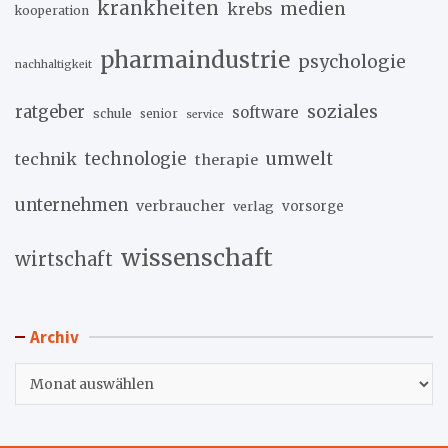
krankheiten
medien
krebs
kooperation
pharmaindustrie
psychologie
nachhaltigkeit
soziales
ratgeber
software
schule
senior
service
umwelt
technik
technologie
therapie
unternehmen
verbraucher
verlag
vorsorge
wissenschaft
wirtschaft
Archiv
Archiv