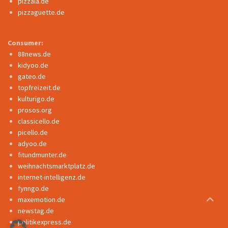
pizzala.de
pizzaguette.de
Consumer:
88news.de
kidyoo.de
gateo.de
topfreizeit.de
kulturigo.de
prosos.org
classicello.de
picello.de
adyoo.de
fitundmunter.de
weihnachtsmarktplatz.de
internet-intelligenz.de
fynngo.de
maxemotion.de
newstag.de
politikexpress.de