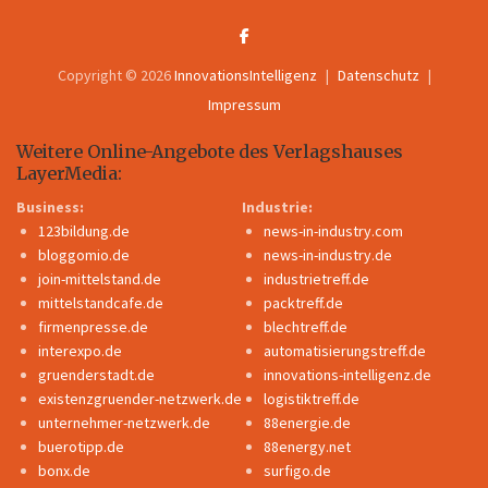
Copyright © 2026
InnovationsIntelligenz
Datenschutz
Impressum
Weitere Online-Angebote des Verlagshauses
LayerMedia:
Business:
Industrie:
123bildung.de
news-in-industry.com
bloggomio.de
news-in-industry.de
join-mittelstand.de
industrietreff.de
mittelstandcafe.de
packtreff.de
firmenpresse.de
blechtreff.de
interexpo.de
automatisierungstreff.de
gruenderstadt.de
innovations-intelligenz.de
existenzgruender-netzwerk.de
logistiktreff.de
unternehmer-netzwerk.de
88energie.de
buerotipp.de
88energy.net
bonx.de
surfigo.de