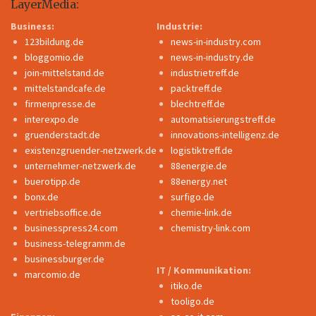
LayerMedia:
Business:
Industrie:
123bildung.de
news-in-industry.com
bloggomio.de
news-in-industry.de
join-mittelstand.de
industrietreff.de
mittelstandcafe.de
packtreff.de
firmenpresse.de
blechtreff.de
interexpo.de
automatisierungstreff.de
gruenderstadt.de
innovations-intelligenz.de
existenzgruender-netzwerk.de
logistiktreff.de
unternehmer-netzwerk.de
88energie.de
buerotipp.de
88energy.net
bonx.de
surfigo.de
vertriebsoffice.de
chemie-link.de
businesspress24.com
chemistry-link.com
business-telegramm.de
businessburger.de
IT / Kommunikation:
marcomio.de
itiko.de
tooligo.de