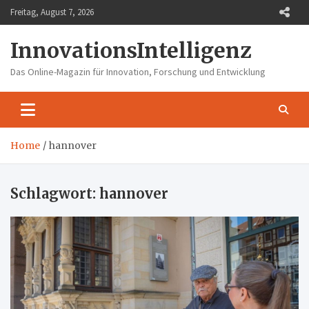
Skip
Freitag, August 7, 2026
to
content
InnovationsIntelligenz
Das Online-Magazin für Innovation, Forschung und Entwicklung
Home
hannover
Schlagwort:
hannover