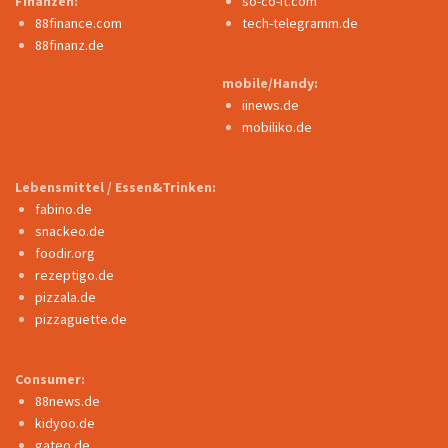
Finanzen:
so-co-it.com
88finance.com
tech-telegramm.de
88finanz.de
mobile/Handy:
iinews.de
mobiliko.de
Lebensmittel / Essen&Trinken:
fabino.de
snackeo.de
foodir.org
rezeptigo.de
pizzala.de
pizzaguette.de
Consumer:
88news.de
kidyoo.de
gateo.de