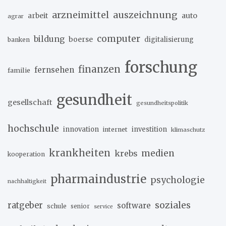
arzneimittel
auszeichnung
arbeit
auto
agrar
computer
bildung
boerse
digitalisierung
banken
forschung
finanzen
fernsehen
familie
gesundheit
gesellschaft
gesundheitspolitik
hochschule
innovation
investition
internet
klimaschutz
krankheiten
medien
krebs
kooperation
pharmaindustrie
psychologie
nachhaltigkeit
soziales
ratgeber
software
schule
senior
service