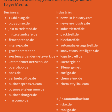
LayerMedia:
Business:
Industrie:
123bildung.de
news-in-industry.com
bloggomio.de
news-in-industry.de
join-mittelstand.de
industrietreff.de
mittelstandcafe.de
packtreff.de
firmenpresse.de
blechtreff.de
interexpo.de
automatisierungstreff.de
gruenderstadt.de
innovations-intelligenz.de
existenzgruender-netzwerk.de
logistiktreff.de
unternehmer-netzwerk.de
88energie.de
buerotipp.de
88energy.net
bonx.de
surfigo.de
vertriebsoffice.de
chemie-link.de
businesspress24.com
chemistry-link.com
business-telegramm.de
businessburger.de
IT / Kommunikation:
marcomio.de
itiko.de
tooligo.de