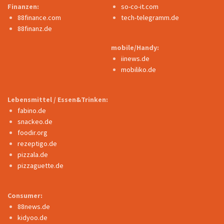
Finanzen:
so-co-it.com
88finance.com
tech-telegramm.de
88finanz.de
mobile/Handy:
iinews.de
mobiliko.de
Lebensmittel / Essen&Trinken:
fabino.de
snackeo.de
foodir.org
rezeptigo.de
pizzala.de
pizzaguette.de
Consumer:
88news.de
kidyoo.de