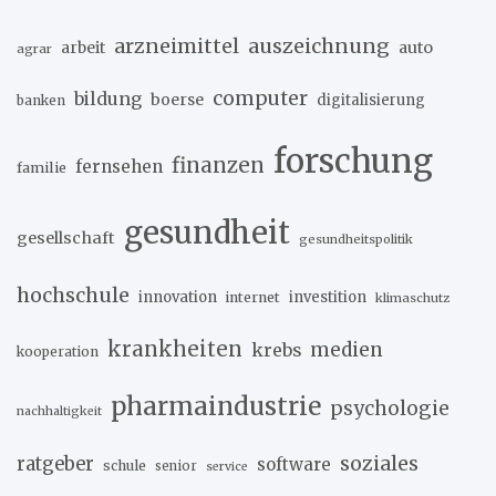
arzneimittel
auszeichnung
arbeit
auto
agrar
computer
bildung
boerse
digitalisierung
banken
forschung
finanzen
fernsehen
familie
gesundheit
gesellschaft
gesundheitspolitik
hochschule
innovation
investition
internet
klimaschutz
krankheiten
medien
krebs
kooperation
pharmaindustrie
psychologie
nachhaltigkeit
soziales
ratgeber
software
schule
senior
service