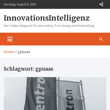
Skip
Samstag, August 8, 2026
to
content
InnovationsIntelligenz
Das Online-Magazin für Innovation, Forschung und Entwicklung
Home
gpuaas
Schlagwort:
gpuaas