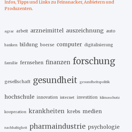
Infos, Tipps und Links zu Feinsnacker, Anbietern und
Produzenten
.
arzneimittel
auszeichnung
arbeit
auto
agrar
computer
bildung
boerse
digitalisierung
banken
forschung
finanzen
fernsehen
familie
gesundheit
gesellschaft
gesundheitspolitik
hochschule
innovation
investition
internet
klimaschutz
krankheiten
medien
krebs
kooperation
pharmaindustrie
psychologie
nachhaltigkeit