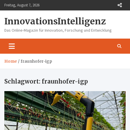
Skip
Freitag, August 7, 2026
to
content
InnovationsIntelligenz
Das Online-Magazin für Innovation, Forschung und Entwicklung
Home
fraunhofer-igp
Schlagwort:
fraunhofer-igp