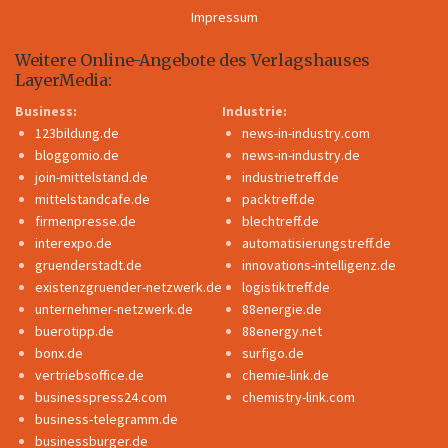
Impressum
Weitere Online-Angebote des Verlagshauses
LayerMedia:
Business:
Industrie:
123bildung.de
news-in-industry.com
bloggomio.de
news-in-industry.de
join-mittelstand.de
industrietreff.de
mittelstandcafe.de
packtreff.de
firmenpresse.de
blechtreff.de
interexpo.de
automatisierungstreff.de
gruenderstadt.de
innovations-intelligenz.de
existenzgruender-netzwerk.de
logistiktreff.de
unternehmer-netzwerk.de
88energie.de
buerotipp.de
88energy.net
bonx.de
surfigo.de
vertriebsoffice.de
chemie-link.de
businesspress24.com
chemistry-link.com
business-telegramm.de
businessburger.de