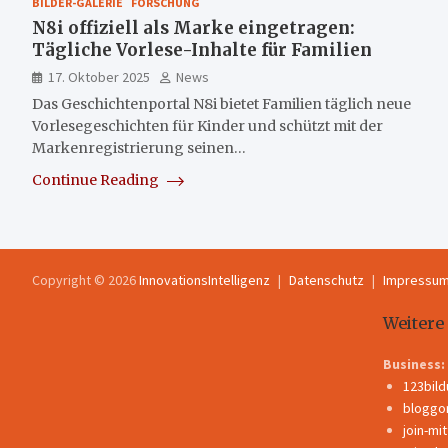
BILDER-GALERIE
FORSCHUNG
N8i offiziell als Marke eingetragen:
Tägliche Vorlese-Inhalte für Familien
17. Oktober 2025
News
Das Geschichtenportal N8i bietet Familien täglich neue
Vorlesegeschichten für Kinder und schützt mit der
Markenregistrierung seinen…
Continue Reading
Copyright © 2026
InnovationsIntelligenz
Datenschutz
Impressu
Weitere
Business:
123bil
bloggo
join-mi