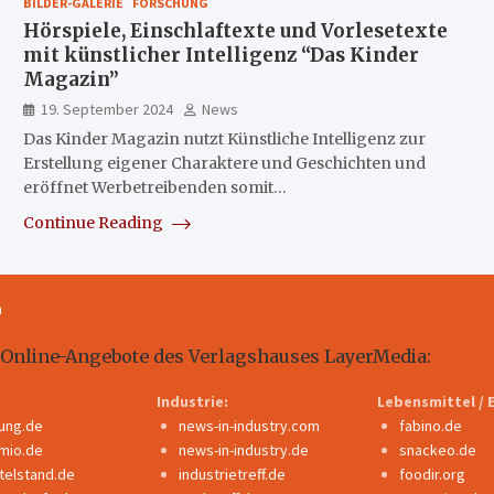
BILDER-GALERIE
FORSCHUNG
Hörspiele, Einschlaftexte und Vorlesetexte
mit künstlicher Intelligenz “Das Kinder
Magazin”
19. September 2024
News
Das Kinder Magazin nutzt Künstliche Intelligenz zur
Erstellung eigener Charaktere und Geschichten und
eröffnet Werbetreibenden somit…
Continue Reading
m
 Online-Angebote des Verlagshauses LayerMedia:
Industrie:
Lebensmittel / 
dung.de
news-in-industry.com
fabino.de
mio.de
news-in-industry.de
snackeo.de
ttelstand.de
industrietreff.de
foodir.org