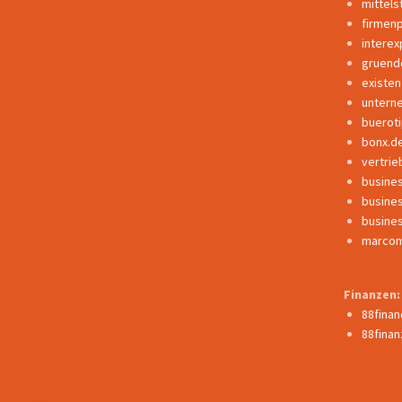
mittels
firmen
interex
gruend
existe
untern
buerot
bonx.d
vertrie
busine
busine
busine
marcom
Finanzen:
88fina
88finan