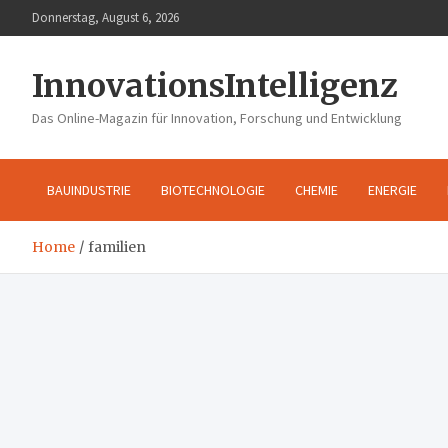
Skip
Donnerstag, August 6, 2026
to
content
InnovationsIntelligenz
Das Online-Magazin für Innovation, Forschung und Entwicklung
BAUINDUSTRIE
BIOTECHNOLOGIE
CHEMIE
ENERGIE
Home
familien