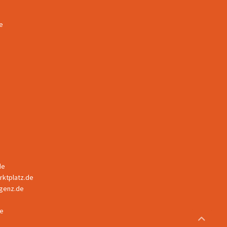
e
de
ktplatz.de
ligenz.de
e