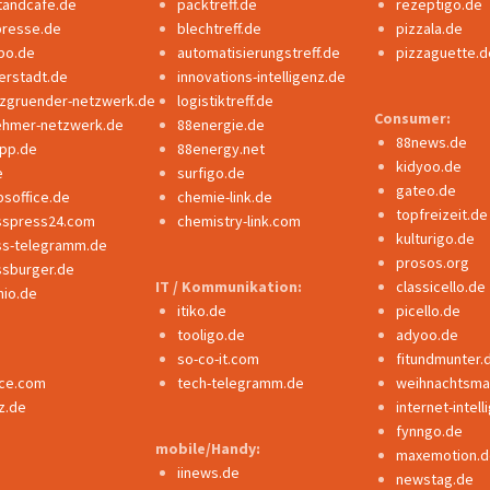
tandcafe.de
packtreff.de
rezeptigo.de
presse.de
blechtreff.de
pizzala.de
po.de
automatisierungstreff.de
pizzaguette.d
erstadt.de
innovations-intelligenz.de
nzgruender-netzwerk.de
logistiktreff.de
Consumer:
ehmer-netzwerk.de
88energie.de
88news.de
ipp.de
88energy.net
kidyoo.de
e
surfigo.de
gateo.de
bsoffice.de
chemie-link.de
topfreizeit.de
sspress24.com
chemistry-link.com
kulturigo.de
ss-telegramm.de
prosos.org
ssburger.de
IT / Kommunikation:
classicello.de
io.de
itiko.de
picello.de
tooligo.de
adyoo.de
so-co-it.com
fitundmunter.
nce.com
tech-telegramm.de
weihnachtsmar
z.de
internet-intel
fynngo.de
mobile/Handy:
maxemotion.d
iinews.de
newstag.de