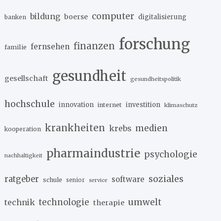
computer
bildung
boerse
digitalisierung
banken
forschung
finanzen
fernsehen
familie
gesundheit
gesellschaft
gesundheitspolitik
hochschule
innovation
investition
internet
klimaschutz
krankheiten
medien
krebs
kooperation
pharmaindustrie
psychologie
nachhaltigkeit
soziales
ratgeber
software
schule
senior
service
umwelt
technik
technologie
therapie