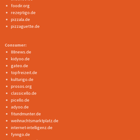
foodir.org
rezeptigo.de
pizzala.de
pizzaguette.de
Consumer:
88news.de
kidyoo.de
gateo.de
topfreizeit.de
kulturigo.de
prosos.org
classicello.de
picello.de
adyoo.de
fitundmunter.de
weihnachtsmarktplatz.de
internet-intelligenz.de
fynngo.de