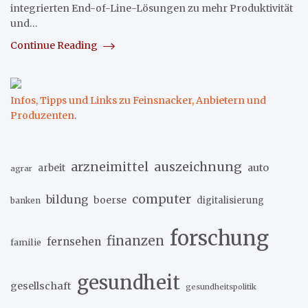
integrierten End-of-Line-Lösungen zu mehr Produktivität
und…
Continue Reading
Infos, Tipps und Links zu Feinsnacker, Anbietern und
Produzenten
.
arzneimittel
auszeichnung
arbeit
auto
agrar
computer
bildung
boerse
digitalisierung
banken
forschung
finanzen
fernsehen
familie
gesundheit
gesellschaft
gesundheitspolitik