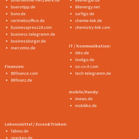
unternehmer-netzwerk.de
88energie.de
buerotipp.de
88energy.net
bonx.de
surfigo.de
vertriebsoffice.de
chemie-link.de
businesspress24.com
chemistry-link.com
business-telegramm.de
businessburger.de
IT / Kommunikation:
marcomio.de
itiko.de
tooligo.de
Finanzen:
so-co-it.com
88finance.com
tech-telegramm.de
88finanz.de
mobile/Handy:
iinews.de
mobiliko.de
Lebensmittel / Essen&Trinken:
fabino.de
snackeo.de