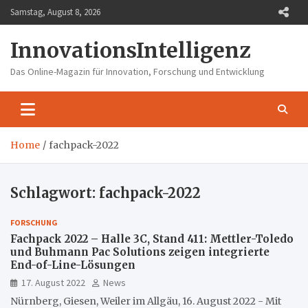
Skip
Samstag, August 8, 2026
to
content
InnovationsIntelligenz
Das Online-Magazin für Innovation, Forschung und Entwicklung
Home
fachpack-2022
Schlagwort:
fachpack-2022
FORSCHUNG
Fachpack 2022 – Halle 3C, Stand 411: Mettler-Toledo
und Buhmann Pac Solutions zeigen integrierte
End-of-Line-Lösungen
17. August 2022
News
Nürnberg, Giesen, Weiler im Allgäu, 16. August 2022 - Mit