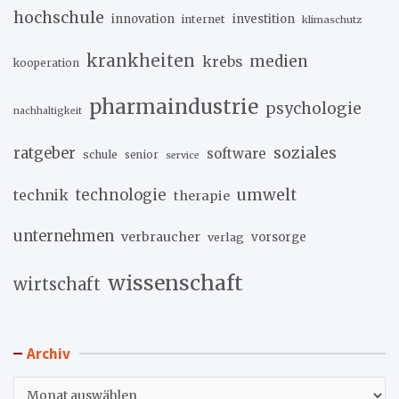
hochschule
innovation
investition
internet
klimaschutz
krankheiten
medien
krebs
kooperation
pharmaindustrie
psychologie
nachhaltigkeit
soziales
ratgeber
software
schule
senior
service
umwelt
technik
technologie
therapie
unternehmen
verbraucher
verlag
vorsorge
wissenschaft
wirtschaft
Archiv
Archiv