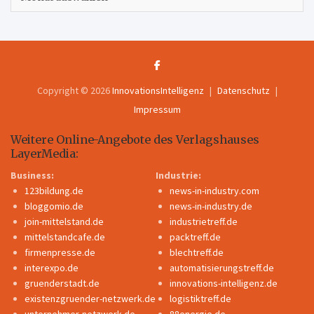
Copyright © 2026
InnovationsIntelligenz
Datenschutz
Impressum
Weitere Online-Angebote des Verlagshauses
LayerMedia:
Business:
Industrie:
123bildung.de
news-in-industry.com
bloggomio.de
news-in-industry.de
join-mittelstand.de
industrietreff.de
mittelstandcafe.de
packtreff.de
firmenpresse.de
blechtreff.de
interexpo.de
automatisierungstreff.de
gruenderstadt.de
innovations-intelligenz.de
existenzgruender-netzwerk.de
logistiktreff.de