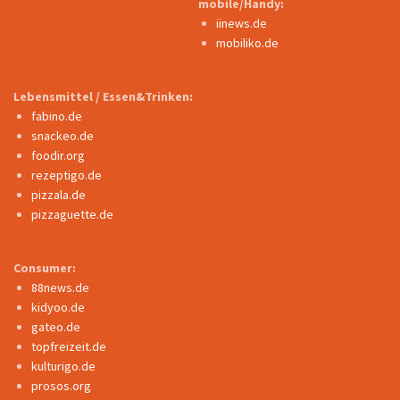
mobile/Handy:
iinews.de
mobiliko.de
Lebensmittel / Essen&Trinken:
fabino.de
snackeo.de
foodir.org
rezeptigo.de
pizzala.de
pizzaguette.de
Consumer:
88news.de
kidyoo.de
gateo.de
topfreizeit.de
kulturigo.de
prosos.org