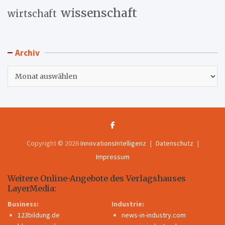
wissenschaft
wirtschaft
Archiv
Archiv
Copyright © 2026
InnovationsIntelligenz
Datenschutz
Impressum
Weitere Online-Angebote des Verlagshauses
LayerMedia:
Business:
Industrie:
123bildung.de
news-in-industry.com