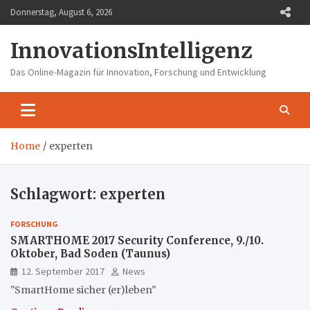
Skip
Donnerstag, August 6, 2026
to
content
InnovationsIntelligenz
Das Online-Magazin für Innovation, Forschung und Entwicklung
Home
experten
Schlagwort:
experten
FORSCHUNG
SMARTHOME 2017 Security Conference, 9./10.
Oktober, Bad Soden (Taunus)
12. September 2017
News
"SmartHome sicher (er)leben"