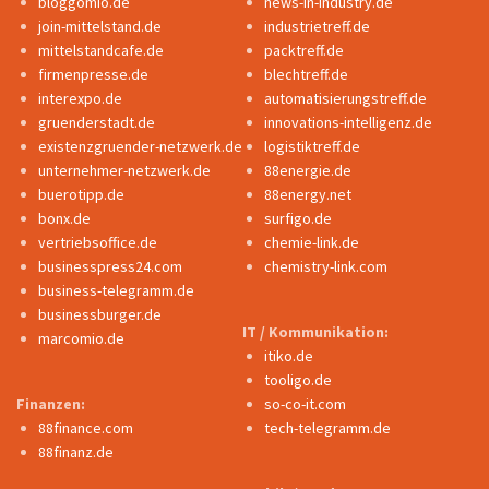
bloggomio.de
news-in-industry.de
join-mittelstand.de
industrietreff.de
mittelstandcafe.de
packtreff.de
firmenpresse.de
blechtreff.de
interexpo.de
automatisierungstreff.de
gruenderstadt.de
innovations-intelligenz.de
existenzgruender-netzwerk.de
logistiktreff.de
unternehmer-netzwerk.de
88energie.de
buerotipp.de
88energy.net
bonx.de
surfigo.de
vertriebsoffice.de
chemie-link.de
businesspress24.com
chemistry-link.com
business-telegramm.de
businessburger.de
IT / Kommunikation:
marcomio.de
itiko.de
tooligo.de
Finanzen:
so-co-it.com
88finance.com
tech-telegramm.de
88finanz.de