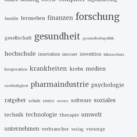
forschung
finanzen
fernsehen
familie
gesundheit
gesellschaft
gesundheitspolitik
hochschule
innovation
investition
internet
klimaschutz
krankheiten
medien
krebs
kooperation
pharmaindustrie
psychologie
nachhaltigkeit
soziales
ratgeber
software
schule
senior
service
umwelt
technik
technologie
therapie
unternehmen
verbraucher
verlag
vorsorge