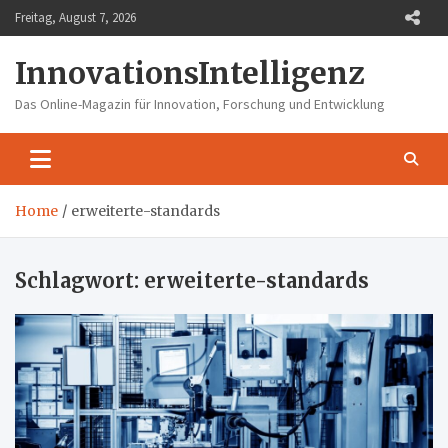
Skip
Freitag, August 7, 2026
to
content
InnovationsIntelligenz
Das Online-Magazin für Innovation, Forschung und Entwicklung
Home
erweiterte-standards
Schlagwort:
erweiterte-standards