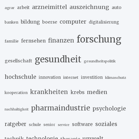
arzneimittel
auszeichnung
arbeit
auto
agrar
computer
bildung
boerse
digitalisierung
banken
forschung
finanzen
fernsehen
familie
gesundheit
gesellschaft
gesundheitspolitik
hochschule
innovation
investition
internet
klimaschutz
krankheiten
medien
krebs
kooperation
pharmaindustrie
psychologie
nachhaltigkeit
soziales
ratgeber
software
schule
senior
service
umwelt
technik
technologie
therapie