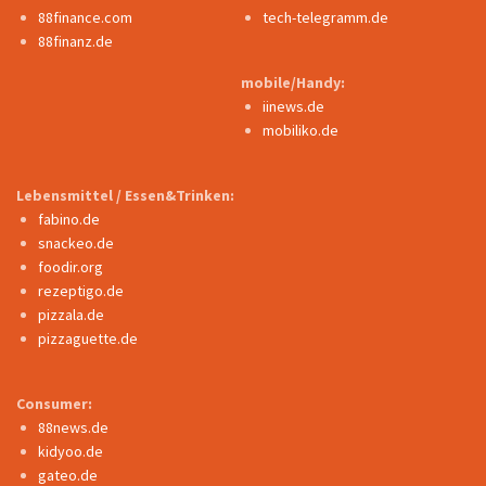
88finance.com
tech-telegramm.de
88finanz.de
mobile/Handy:
iinews.de
mobiliko.de
Lebensmittel / Essen&Trinken:
fabino.de
snackeo.de
foodir.org
rezeptigo.de
pizzala.de
pizzaguette.de
Consumer:
88news.de
kidyoo.de
gateo.de