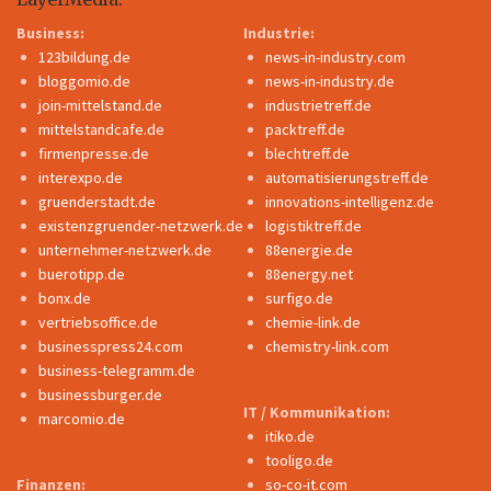
Business:
Industrie:
123bildung.de
news-in-industry.com
bloggomio.de
news-in-industry.de
join-mittelstand.de
industrietreff.de
mittelstandcafe.de
packtreff.de
firmenpresse.de
blechtreff.de
interexpo.de
automatisierungstreff.de
gruenderstadt.de
innovations-intelligenz.de
existenzgruender-netzwerk.de
logistiktreff.de
unternehmer-netzwerk.de
88energie.de
buerotipp.de
88energy.net
bonx.de
surfigo.de
vertriebsoffice.de
chemie-link.de
businesspress24.com
chemistry-link.com
business-telegramm.de
businessburger.de
IT / Kommunikation:
marcomio.de
itiko.de
tooligo.de
Finanzen:
so-co-it.com