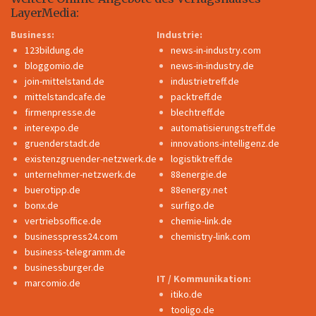
LayerMedia:
Business:
Industrie:
123bildung.de
news-in-industry.com
bloggomio.de
news-in-industry.de
join-mittelstand.de
industrietreff.de
mittelstandcafe.de
packtreff.de
firmenpresse.de
blechtreff.de
interexpo.de
automatisierungstreff.de
gruenderstadt.de
innovations-intelligenz.de
existenzgruender-netzwerk.de
logistiktreff.de
unternehmer-netzwerk.de
88energie.de
buerotipp.de
88energy.net
bonx.de
surfigo.de
vertriebsoffice.de
chemie-link.de
businesspress24.com
chemistry-link.com
business-telegramm.de
businessburger.de
IT / Kommunikation:
marcomio.de
itiko.de
tooligo.de