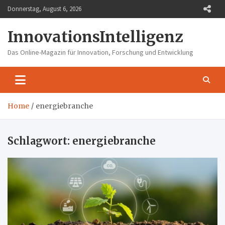
Skip
Donnerstag, August 6, 2026
to
content
InnovationsIntelligenz
Das Online-Magazin für Innovation, Forschung und Entwicklung
Home
energiebranche
Schlagwort:
energiebranche