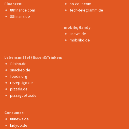
Finanzen:
so-co-it.com
88finance.com
tech-telegramm.de
88finanz.de
mobile/Handy:
iinews.de
mobiliko.de
Lebensmittel / Essen&Trinken:
fabino.de
snackeo.de
foodir.org
rezeptigo.de
pizzala.de
pizzaguette.de
Consumer:
88news.de
kidyoo.de