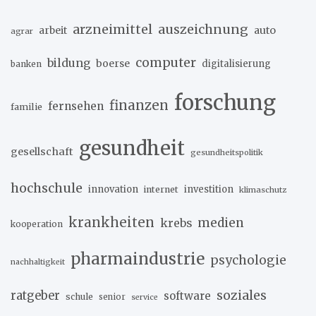
arzneimittel
auszeichnung
arbeit
auto
agrar
computer
bildung
boerse
digitalisierung
banken
forschung
finanzen
fernsehen
familie
gesundheit
gesellschaft
gesundheitspolitik
hochschule
innovation
investition
internet
klimaschutz
krankheiten
medien
krebs
kooperation
pharmaindustrie
psychologie
nachhaltigkeit
soziales
ratgeber
software
schule
senior
service