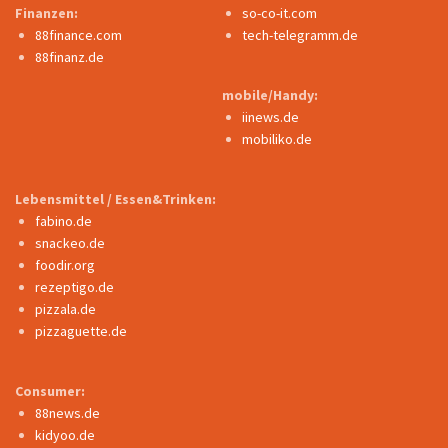
Finanzen:
so-co-it.com
88finance.com
tech-telegramm.de
88finanz.de
mobile/Handy:
iinews.de
mobiliko.de
Lebensmittel / Essen&Trinken:
fabino.de
snackeo.de
foodir.org
rezeptigo.de
pizzala.de
pizzaguette.de
Consumer:
88news.de
kidyoo.de