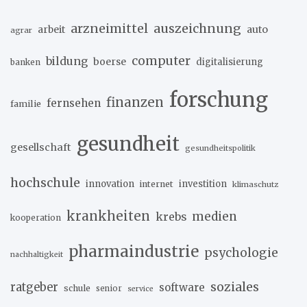
arzneimittel
auszeichnung
arbeit
auto
agrar
computer
bildung
boerse
digitalisierung
banken
forschung
finanzen
fernsehen
familie
gesundheit
gesellschaft
gesundheitspolitik
hochschule
innovation
investition
internet
klimaschutz
krankheiten
medien
krebs
kooperation
pharmaindustrie
psychologie
nachhaltigkeit
soziales
ratgeber
software
schule
senior
service