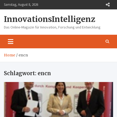
Skip
Samstag, August 8, 2026
to
content
InnovationsIntelligenz
Das Online-Magazin für Innovation, Forschung und Entwicklung
Home
encn
Schlagwort:
encn