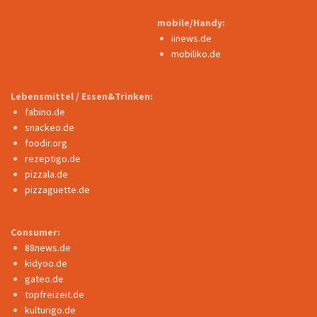
mobile/Handy:
iinews.de
mobiliko.de
Lebensmittel / Essen&Trinken:
fabino.de
snackeo.de
foodir.org
rezeptigo.de
pizzala.de
pizzaguette.de
Consumer:
88news.de
kidyoo.de
gateo.de
topfreizeit.de
kulturigo.de