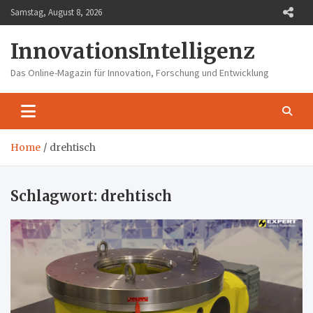
Skip
Samstag, August 8, 2026
to
content
InnovationsIntelligenz
Das Online-Magazin für Innovation, Forschung und Entwicklung
Home
drehtisch
Schlagwort:
drehtisch