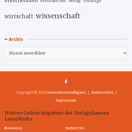
unternehmen
verbraucher
verlag
vorsorge
wissenschaft
wirtschaft
Archiv
Archiv
Copyright © 2026
InnovationsIntelligenz
Datenschutz
Impressum
Weitere Online-Angebote des Verlagshauses
LayerMedia:
Business:
Industrie: