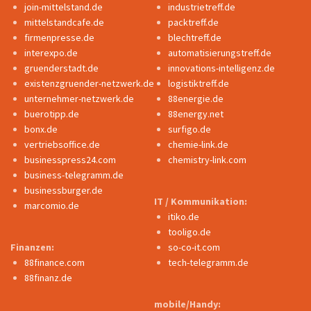
join-mittelstand.de
industrietreff.de
mittelstandcafe.de
packtreff.de
firmenpresse.de
blechtreff.de
interexpo.de
automatisierungstreff.de
gruenderstadt.de
innovations-intelligenz.de
existenzgruender-netzwerk.de
logistiktreff.de
unternehmer-netzwerk.de
88energie.de
buerotipp.de
88energy.net
bonx.de
surfigo.de
vertriebsoffice.de
chemie-link.de
businesspress24.com
chemistry-link.com
business-telegramm.de
businessburger.de
IT / Kommunikation:
marcomio.de
itiko.de
tooligo.de
Finanzen:
so-co-it.com
88finance.com
tech-telegramm.de
88finanz.de
mobile/Handy: