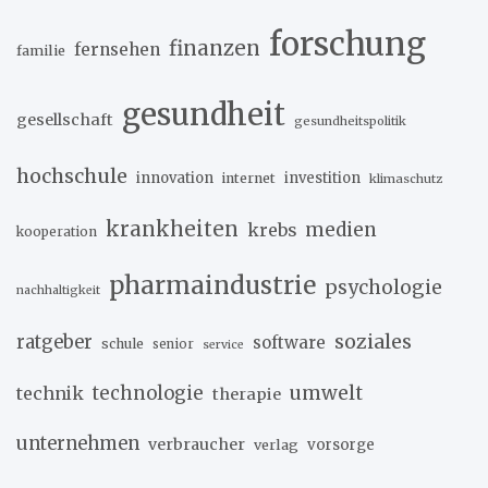
forschung
finanzen
fernsehen
familie
gesundheit
gesellschaft
gesundheitspolitik
hochschule
innovation
investition
internet
klimaschutz
krankheiten
medien
krebs
kooperation
pharmaindustrie
psychologie
nachhaltigkeit
soziales
ratgeber
software
schule
senior
service
umwelt
technik
technologie
therapie
unternehmen
verbraucher
verlag
vorsorge