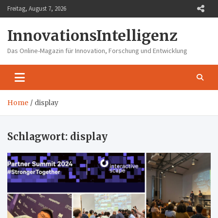
Skip
Freitag, August 7, 2026
to
content
InnovationsIntelligenz
Das Online-Magazin für Innovation, Forschung und Entwicklung
Home
display
Schlagwort:
display