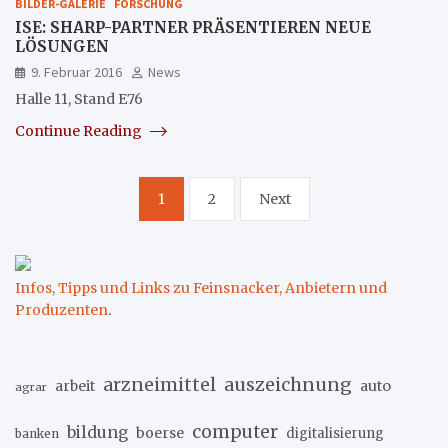
BILDER-GALERIE
FORSCHUNG
ISE: SHARP-PARTNER PRÄSENTIEREN NEUE
LÖSUNGEN
9. Februar 2016
News
Halle 11, Stand E76
Continue Reading
Seitennummerierung
1
2
Next
der
Beiträge
Infos, Tipps und Links zu Feinsnacker, Anbietern und
Produzenten
.
arzneimittel
auszeichnung
arbeit
auto
agrar
computer
bildung
boerse
digitalisierung
banken