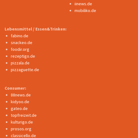
iinews.de
mobiliko.de
Lebensmittel / Essen&Trinken:
fabino.de
snackeo.de
foodir.org
rezeptigo.de
pizzala.de
pizzaguette.de
Consumer:
88news.de
kidyoo.de
gateo.de
topfreizeit.de
kulturigo.de
prosos.org
classicello.de