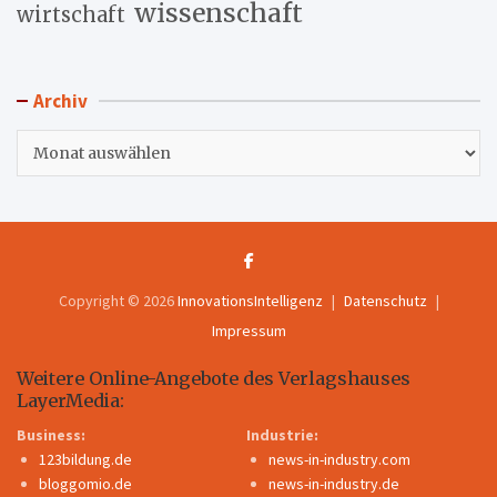
wissenschaft
wirtschaft
Archiv
Archiv
Copyright © 2026
InnovationsIntelligenz
Datenschutz
Impressum
Weitere Online-Angebote des Verlagshauses
LayerMedia:
Business:
Industrie:
123bildung.de
news-in-industry.com
bloggomio.de
news-in-industry.de