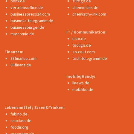
bonx.de
surfigo.de
vertriebsoffice.de
chemie-link.de
businesspress24.com
chemistry-link.com
business-telegramm.de
businessburger.de
IT / Kommunikation:
marcomio.de
itiko.de
tooligo.de
Finanzen:
so-co-it.com
88finance.com
tech-telegramm.de
88finanz.de
mobile/Handy:
iinews.de
mobiliko.de
Lebensmittel / Essen&Trinken:
fabino.de
snackeo.de
foodir.org
rezeptigo.de