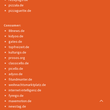
pizzala.de
pizzaguette.de
Consumer:
88news.de
kidyoo.de
gateo.de
topfreizeit.de
kulturigo.de
prosos.org
classicello.de
picello.de
adyoo.de
fitundmunter.de
weihnachtsmarktplatz.de
internet-intelligenz.de
fynngo.de
maxemotion.de
newstag.de