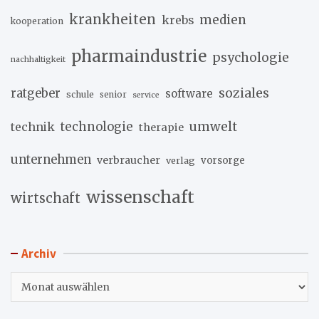
krankheiten
medien
krebs
kooperation
pharmaindustrie
psychologie
nachhaltigkeit
soziales
ratgeber
software
schule
senior
service
umwelt
technik
technologie
therapie
unternehmen
verbraucher
verlag
vorsorge
wissenschaft
wirtschaft
Archiv
Archiv