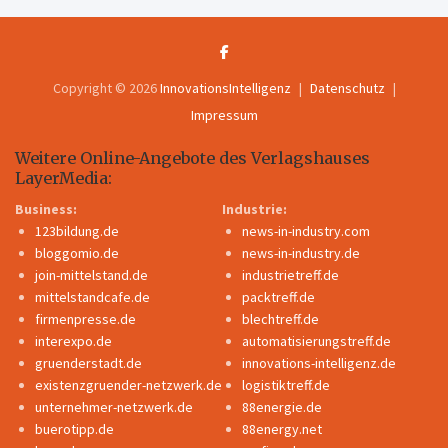
Copyright © 2026
InnovationsIntelligenz
Datenschutz
Impressum
Weitere Online-Angebote des Verlagshauses
LayerMedia:
Business:
Industrie:
123bildung.de
news-in-industry.com
bloggomio.de
news-in-industry.de
join-mittelstand.de
industrietreff.de
mittelstandcafe.de
packtreff.de
firmenpresse.de
blechtreff.de
interexpo.de
automatisierungstreff.de
gruenderstadt.de
innovations-intelligenz.de
existenzgruender-netzwerk.de
logistiktreff.de
unternehmer-netzwerk.de
88energie.de
buerotipp.de
88energy.net