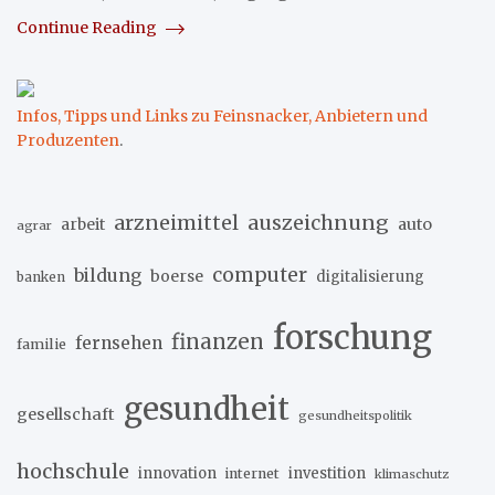
Continue Reading
Infos, Tipps und Links zu Feinsnacker, Anbietern und
Produzenten
.
arzneimittel
auszeichnung
arbeit
auto
agrar
computer
bildung
boerse
digitalisierung
banken
forschung
finanzen
fernsehen
familie
gesundheit
gesellschaft
gesundheitspolitik
hochschule
innovation
investition
internet
klimaschutz