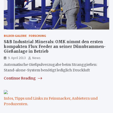
BILDER-GALERIE
FORSCHUNG
S&B Industrial Minerals: OMK nimmt den ersten
kompakten Flux Feeder an seiner Dünnbrammen-
Gießanlage in Betrieb
9. April 2013
News
Automatische Gießpulverzugabe beim Stranggießen:
Stand-alone-System benötigt lediglich Druckluft
Continue Reading
Infos, Tipps und Links zu Feinsnacker, Anbietern und
Produzenten
.