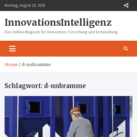
Skip
Montag, August 10, 2026
to
content
InnovationsIntelligenz
Das Online-Magazin für Innovation, Forschung und Entwicklung
Home
d-nnbramme
Schlagwort:
d-nnbramme