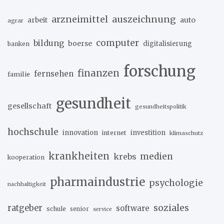
arzneimittel
auszeichnung
arbeit
auto
agrar
computer
bildung
boerse
digitalisierung
banken
forschung
finanzen
fernsehen
familie
gesundheit
gesellschaft
gesundheitspolitik
hochschule
innovation
investition
internet
klimaschutz
krankheiten
medien
krebs
kooperation
pharmaindustrie
psychologie
nachhaltigkeit
soziales
ratgeber
software
schule
senior
service