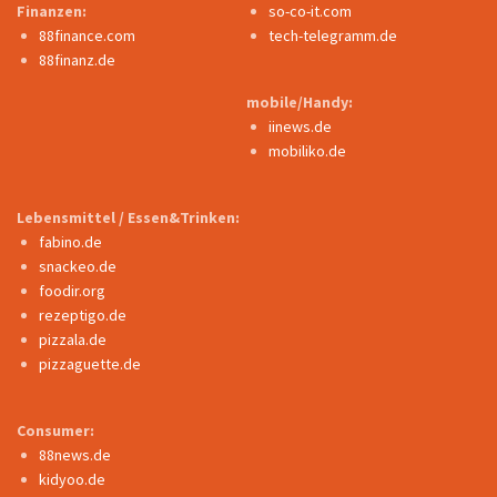
Finanzen:
so-co-it.com
88finance.com
tech-telegramm.de
88finanz.de
mobile/Handy:
iinews.de
mobiliko.de
Lebensmittel / Essen&Trinken:
fabino.de
snackeo.de
foodir.org
rezeptigo.de
pizzala.de
pizzaguette.de
Consumer:
88news.de
kidyoo.de