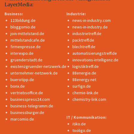
LayerMedia:
Business:
Industrie:
123bildung.de
news-in-industry.com
bloggomio.de
news-in-industry.de
join-mittelstand.de
industrietreff.de
mittelstandcafe.de
packtreff.de
firmenpresse.de
blechtreff.de
interexpo.de
automatisierungstreff.de
gruenderstadt.de
innovations-intelligenz.de
existenzgruender-netzwerk.de
logistiktreff.de
unternehmer-netzwerk.de
88energie.de
buerotipp.de
88energy.net
bonx.de
surfigo.de
vertriebsoffice.de
chemie-link.de
businesspress24.com
chemistry-link.com
business-telegramm.de
businessburger.de
IT / Kommunikation:
marcomio.de
itiko.de
tooligo.de