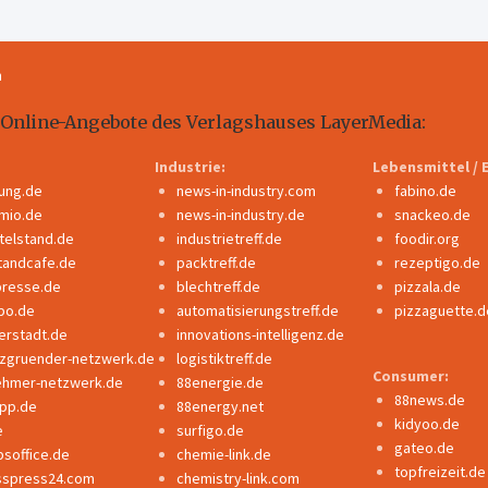
m
 Online-Angebote des Verlagshauses LayerMedia:
Industrie:
Lebensmittel / 
dung.de
news-in-industry.com
fabino.de
mio.de
news-in-industry.de
snackeo.de
ttelstand.de
industrietreff.de
foodir.org
tandcafe.de
packtreff.de
rezeptigo.de
presse.de
blechtreff.de
pizzala.de
po.de
automatisierungstreff.de
pizzaguette.d
erstadt.de
innovations-intelligenz.de
nzgruender-netzwerk.de
logistiktreff.de
Consumer:
ehmer-netzwerk.de
88energie.de
88news.de
ipp.de
88energy.net
kidyoo.de
e
surfigo.de
gateo.de
bsoffice.de
chemie-link.de
topfreizeit.de
sspress24.com
chemistry-link.com