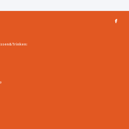
Essen&Trinken:
e