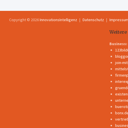
Copyright © 2026
InnovationsIntelligenz
Datenschutz
Impressu
Weitere
Business:
123bil
bloggo
join-mi
mittels
firmen
interex
gruend
existe
untern
buerot
bonx.d
vertrie
busine