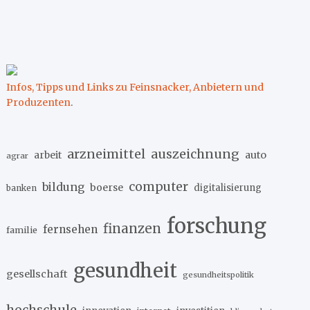
Infos, Tipps und Links zu Feinsnacker, Anbietern und
Produzenten
.
arzneimittel
auszeichnung
arbeit
auto
agrar
computer
bildung
boerse
digitalisierung
banken
forschung
finanzen
fernsehen
familie
gesundheit
gesellschaft
gesundheitspolitik
hochschule