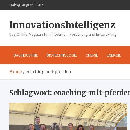
Skip
Freitag, August 7, 2026
to
content
InnovationsIntelligenz
Das Online-Magazin für Innovation, Forschung und Entwicklung
BAUINDUSTRIE
BIOTECHNOLOGIE
CHEMIE
ENERGIE
Home
coaching-mit-pferden
Schlagwort:
coaching-mit-pferde