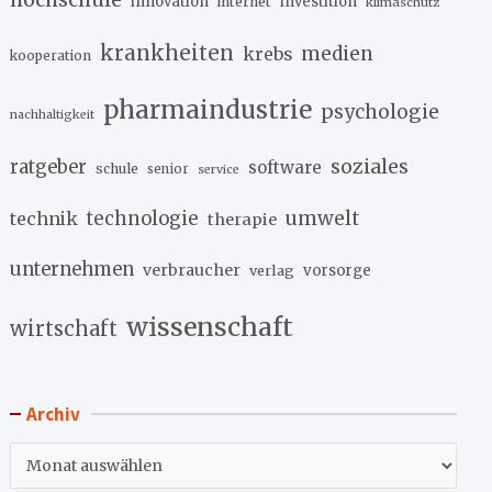
innovation
investition
internet
klimaschutz
krankheiten
medien
krebs
kooperation
pharmaindustrie
psychologie
nachhaltigkeit
soziales
ratgeber
software
schule
senior
service
umwelt
technik
technologie
therapie
unternehmen
verbraucher
verlag
vorsorge
wissenschaft
wirtschaft
Archiv
Archiv