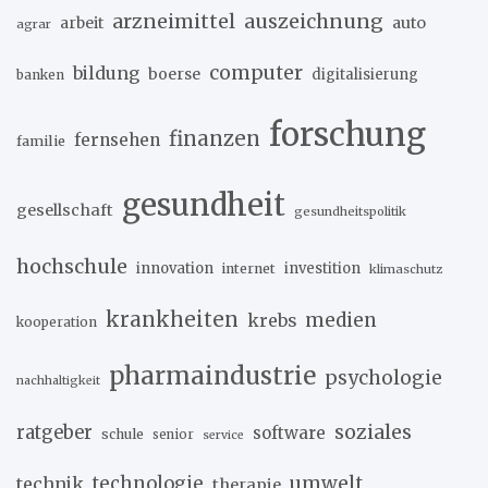
arzneimittel
auszeichnung
arbeit
auto
agrar
computer
bildung
boerse
digitalisierung
banken
forschung
finanzen
fernsehen
familie
gesundheit
gesellschaft
gesundheitspolitik
hochschule
innovation
investition
internet
klimaschutz
krankheiten
medien
krebs
kooperation
pharmaindustrie
psychologie
nachhaltigkeit
soziales
ratgeber
software
schule
senior
service
umwelt
technik
technologie
therapie