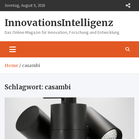
Skip
Sonntag, August 9, 2026
to
content
InnovationsIntelligenz
Das Online-Magazin für Innovation, Forschung und Entwicklung
Home
casambi
Schlagwort:
casambi