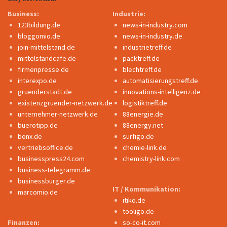
Business:
Industrie:
123bildung.de
news-in-industry.com
bloggomio.de
news-in-industry.de
join-mittelstand.de
industrietreff.de
mittelstandcafe.de
packtreff.de
firmenpresse.de
blechtreff.de
interexpo.de
automatisierungstreff.de
gruenderstadt.de
innovations-intelligenz.de
existenzgruender-netzwerk.de
logistiktreff.de
unternehmer-netzwerk.de
88energie.de
buerotipp.de
88energy.net
bonx.de
surfigo.de
vertriebsoffice.de
chemie-link.de
businesspress24.com
chemistry-link.com
business-telegramm.de
businessburger.de
IT / Kommunikation:
marcomio.de
itiko.de
tooligo.de
Finanzen:
so-co-it.com