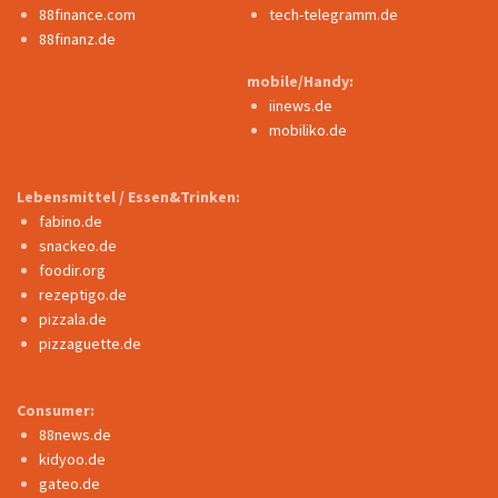
88finance.com
tech-telegramm.de
88finanz.de
mobile/Handy:
iinews.de
mobiliko.de
Lebensmittel / Essen&Trinken:
fabino.de
snackeo.de
foodir.org
rezeptigo.de
pizzala.de
pizzaguette.de
Consumer:
88news.de
kidyoo.de
gateo.de