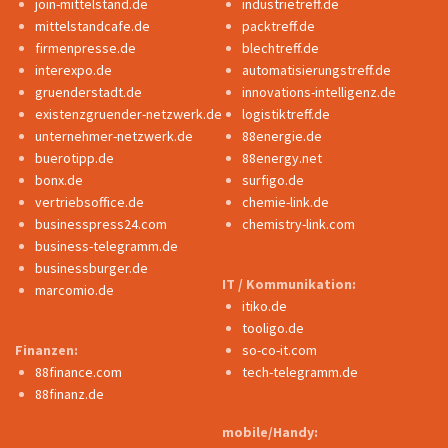
join-mittelstand.de
industrietreff.de
mittelstandcafe.de
packtreff.de
firmenpresse.de
blechtreff.de
interexpo.de
automatisierungstreff.de
gruenderstadt.de
innovations-intelligenz.de
existenzgruender-netzwerk.de
logistiktreff.de
unternehmer-netzwerk.de
88energie.de
buerotipp.de
88energy.net
bonx.de
surfigo.de
vertriebsoffice.de
chemie-link.de
businesspress24.com
chemistry-link.com
business-telegramm.de
businessburger.de
IT / Kommunikation:
marcomio.de
itiko.de
tooligo.de
Finanzen:
so-co-it.com
88finance.com
tech-telegramm.de
88finanz.de
mobile/Handy: