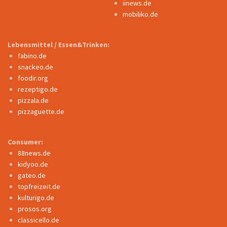
iinews.de
mobiliko.de
Lebensmittel / Essen&Trinken:
fabino.de
snackeo.de
foodir.org
rezeptigo.de
pizzala.de
pizzaguette.de
Consumer:
88news.de
kidyoo.de
gateo.de
topfreizeit.de
kulturigo.de
prosos.org
classicello.de