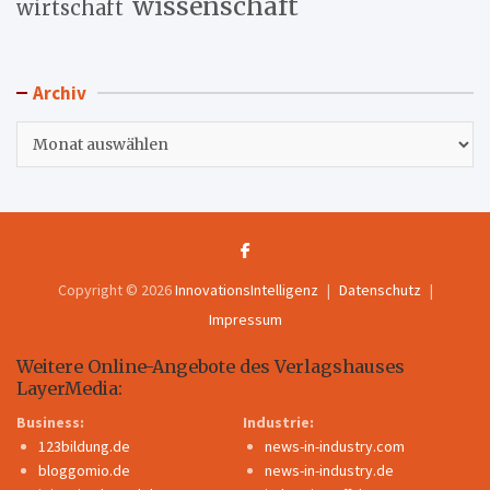
wissenschaft
wirtschaft
Archiv
Archiv
Copyright © 2026
InnovationsIntelligenz
Datenschutz
Impressum
Weitere Online-Angebote des Verlagshauses
LayerMedia:
Business:
Industrie:
123bildung.de
news-in-industry.com
bloggomio.de
news-in-industry.de