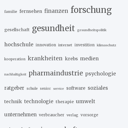
forschung
finanzen
fernsehen
familie
gesundheit
gesellschaft
gesundheitspolitik
hochschule
innovation
investition
internet
klimaschutz
krankheiten
medien
krebs
kooperation
pharmaindustrie
psychologie
nachhaltigkeit
soziales
ratgeber
software
schule
senior
service
umwelt
technik
technologie
therapie
unternehmen
verbraucher
verlag
vorsorge