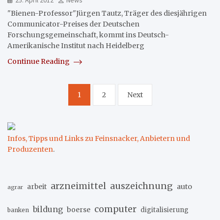
25. April 2012
News
"Bienen-Professor"Jürgen Tautz, Träger des diesjährigen
Communicator-Preises der Deutschen
Forschungsgemeinschaft, kommt ins Deutsch-
Amerikanische Institut nach Heidelberg
Continue Reading
Seitennummerierung
1
2
Next
der
Beiträge
Infos, Tipps und Links zu Feinsnacker, Anbietern und
Produzenten
.
arzneimittel
auszeichnung
arbeit
auto
agrar
computer
bildung
boerse
digitalisierung
banken