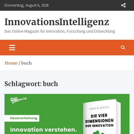
Skip
Donnerstag, August 6, 2026
to
content
InnovationsIntelligenz
Das Online-Magazin für Innovation, Forschung und Entwicklung
Home
buch
Schlagwort:
buch