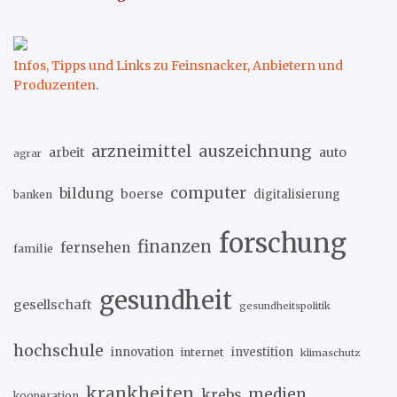
Infos, Tipps und Links zu Feinsnacker, Anbietern und
Produzenten
.
arzneimittel
auszeichnung
arbeit
auto
agrar
computer
bildung
boerse
digitalisierung
banken
forschung
finanzen
fernsehen
familie
gesundheit
gesellschaft
gesundheitspolitik
hochschule
innovation
investition
internet
klimaschutz
krankheiten
medien
krebs
kooperation