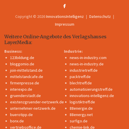
Copyright © 2026
InnovationsIntelligenz
Datenschutz
Impressum
Weitere Online-Angebote des Verlagshauses
LayerMedia:
Business:
Industrie:
123bildung.de
news-in-industry.com
bloggomio.de
news-in-industry.de
join-mittelstand.de
industrietreff.de
mittelstandcafe.de
packtreff.de
firmenpresse.de
blechtreff.de
interexpo.de
automatisierungstreff.de
gruenderstadt.de
innovations-intelligenz.de
existenzgruender-netzwerk.de
logistiktreff.de
unternehmer-netzwerk.de
88energie.de
buerotipp.de
88energy.net
bonx.de
surfigo.de
vertriebsoffice.de
chemie-link.de