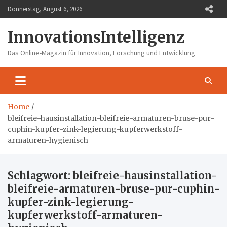
Skip
Donnerstag, August 6, 2026
to
content
InnovationsIntelligenz
Das Online-Magazin für Innovation, Forschung und Entwicklung
Home
bleifreie-hausinstallation-bleifreie-armaturen-bruse-pur-
cuphin-kupfer-zink-legierung-kupferwerkstoff-
armaturen-hygienisch
Schlagwort:
bleifreie-hausinstallation-
bleifreie-armaturen-bruse-pur-cuphin-
kupfer-zink-legierung-
kupferwerkstoff-armaturen-