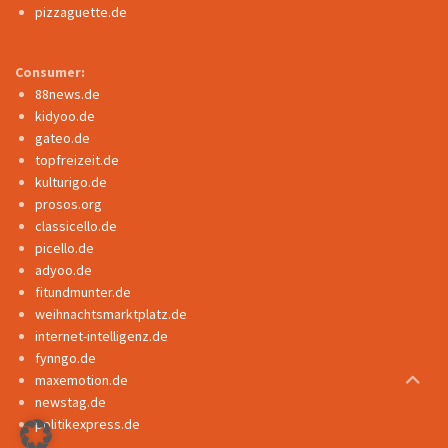
pizzaguette.de
Consumer:
88news.de
kidyoo.de
gateo.de
topfreizeit.de
kulturigo.de
prosos.org
classicello.de
picello.de
adyoo.de
fitundmunter.de
weihnachtsmarktplatz.de
internet-intelligenz.de
fynngo.de
maxemotion.de
newstag.de
politikexpress.de