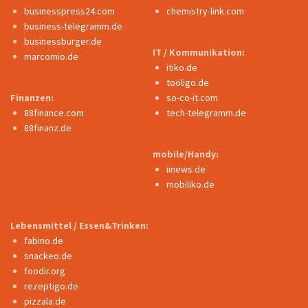
businesspress24.com
chemistry-link.com
business-telegramm.de
businessburger.de
IT / Kommunikation:
marcomio.de
itiko.de
tooligo.de
Finanzen:
so-co-it.com
88finance.com
tech-telegramm.de
88finanz.de
mobile/Handy:
iinews.de
mobiliko.de
Lebensmittel / Essen&Trinken:
fabino.de
snackeo.de
foodir.org
rezeptigo.de
pizzala.de