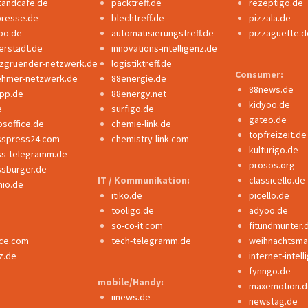
tandcafe.de
packtreff.de
rezeptigo.de
presse.de
blechtreff.de
pizzala.de
po.de
automatisierungstreff.de
pizzaguette.d
erstadt.de
innovations-intelligenz.de
nzgruender-netzwerk.de
logistiktreff.de
Consumer:
ehmer-netzwerk.de
88energie.de
88news.de
ipp.de
88energy.net
kidyoo.de
e
surfigo.de
gateo.de
bsoffice.de
chemie-link.de
topfreizeit.de
sspress24.com
chemistry-link.com
kulturigo.de
ss-telegramm.de
prosos.org
ssburger.de
IT / Kommunikation:
classicello.de
io.de
itiko.de
picello.de
tooligo.de
adyoo.de
so-co-it.com
fitundmunter.
nce.com
tech-telegramm.de
weihnachtsmar
z.de
internet-intel
fynngo.de
mobile/Handy:
maxemotion.d
iinews.de
newstag.de