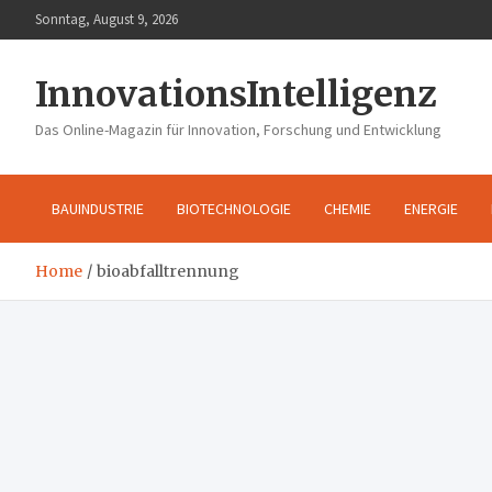
Skip
Sonntag, August 9, 2026
to
content
InnovationsIntelligenz
Das Online-Magazin für Innovation, Forschung und Entwicklung
BAUINDUSTRIE
BIOTECHNOLOGIE
CHEMIE
ENERGIE
Home
bioabfalltrennung