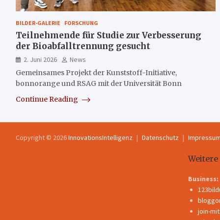
BILDER-GALERIE
FORSCHUNG
Teilnehmende für Studie zur Verbesserung
der Bioabfalltrennung gesucht
2. Juni 2026
News
Gemeinsames Projekt der Kunststoff-Initiative,
bonnorange und RSAG mit der Universität Bonn
Continue Reading
Copyright © 2026
InnovationsIntelligenz
Datenschutz
Impressu
Weitere
Business:
123bil
bloggo
join-mi