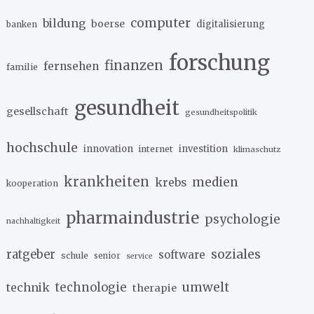
computer
bildung
boerse
digitalisierung
banken
forschung
finanzen
fernsehen
familie
gesundheit
gesellschaft
gesundheitspolitik
hochschule
innovation
investition
internet
klimaschutz
krankheiten
medien
krebs
kooperation
pharmaindustrie
psychologie
nachhaltigkeit
soziales
ratgeber
software
schule
senior
service
umwelt
technik
technologie
therapie