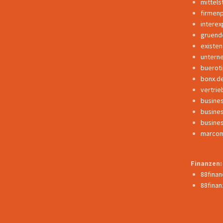
mittels
firmen
interex
gruend
existe
untern
buerot
bonx.d
vertrie
busine
busine
busine
marcom
Finanzen:
88fina
88finan