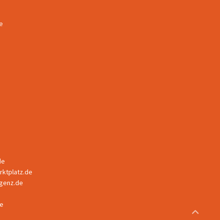
e
de
ktplatz.de
ligenz.de
e