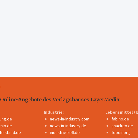
m
 Online-Angebote des Verlagshauses LayerMedia:
Industrie:
Lebensmittel / 
dung.de
news-in-industry.com
fabino.de
mio.de
news-in-industry.de
snackeo.de
ttelstand.de
industrietreff.de
foodir.org