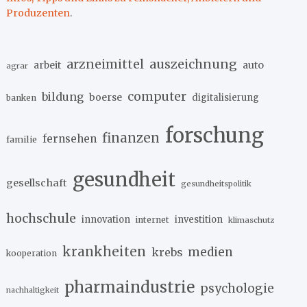
Produzenten
.
arzneimittel
auszeichnung
arbeit
auto
agrar
computer
bildung
boerse
digitalisierung
banken
forschung
finanzen
fernsehen
familie
gesundheit
gesellschaft
gesundheitspolitik
hochschule
innovation
investition
internet
klimaschutz
krankheiten
medien
krebs
kooperation
pharmaindustrie
psychologie
nachhaltigkeit