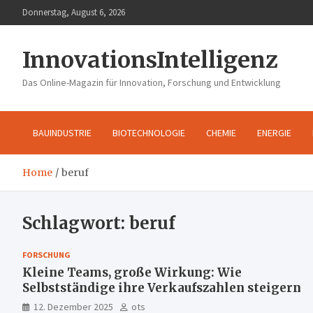
Skip
Donnerstag, August 6, 2026
to
content
InnovationsIntelligenz
Das Online-Magazin für Innovation, Forschung und Entwicklung
BAUINDUSTRIE
BIOTECHNOLOGIE
CHEMIE
ENERGIE
Home
beruf
Schlagwort:
beruf
FORSCHUNG
Kleine Teams, große Wirkung: Wie
Selbstständige ihre Verkaufszahlen steigern
12. Dezember 2025
ots