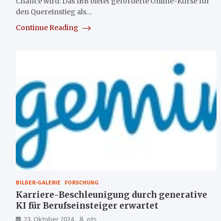
Chance wird: Das IBB bietet geförderte Online-Kurse für
den Quereinstieg als…
Continue Reading
BILDER-GALERIE
FORSCHUNG
Karriere-Beschleunigung durch generative
KI für Berufseinsteiger erwartet
23. Oktober 2024
ots