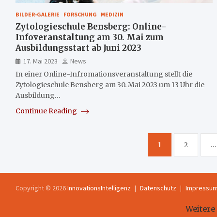
BILDER-GALERIE
FORSCHUNG
MEDIZIN
Zytologieschule Bensberg: Online-
Infoveranstaltung am 30. Mai zum
Ausbildungsstart ab Juni 2023
17. Mai 2023
News
In einer Online-Infromationsveranstaltung stellt die
Zytologieschule Bensberg am 30. Mai 2023 um 13 Uhr die
Ausbildung…
Continue Reading
Seitennummerierung
1
2
…
der
Beiträge
Copyright © 2026
InnovationsIntelligenz
Datenschutz
Impressu
Weitere