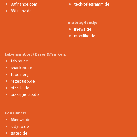
88finance.com
tech-telegramm.de
88finanz.de
mobile/Handy:
iinews.de
mobiliko.de
Lebensmittel / Essen&Trinken:
fabino.de
snackeo.de
foodir.org
rezeptigo.de
pizzala.de
pizzaguette.de
Consumer:
88news.de
kidyoo.de
gateo.de