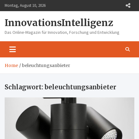
Skip
Montag, August 10, 2026
to
content
InnovationsIntelligenz
Das Online-Magazin für Innovation, Forschung und Entwicklung
Home
beleuchtungsanbieter
Schlagwort:
beleuchtungsanbieter