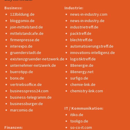
Business:
Industrie:
123bildung.de
news-in-industry.com
bloggomio.de
news-in-industry.de
join-mittelstand.de
industrietreff.de
mittelstandcafe.de
packtreff.de
firmenpresse.de
blechtreff.de
interexpo.de
automatisierungstreff.de
gruenderstadt.de
innovations-intelligenz.de
existenzgruender-netzwerk.de
logistiktreff.de
unternehmer-netzwerk.de
88energie.de
buerotipp.de
88energy.net
bonx.de
surfigo.de
vertriebsoffice.de
chemie-link.de
businesspress24.com
chemistry-link.com
business-telegramm.de
businessburger.de
IT / Kommunikation:
marcomio.de
itiko.de
tooligo.de
Finanzen:
so-co-it.com