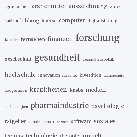
arzneimittel
auszeichnung
arbeit
auto
agrar
computer
bildung
boerse
digitalisierung
banken
forschung
finanzen
fernsehen
familie
gesundheit
gesellschaft
gesundheitspolitik
hochschule
innovation
investition
internet
klimaschutz
krankheiten
medien
krebs
kooperation
pharmaindustrie
psychologie
nachhaltigkeit
soziales
ratgeber
software
schule
senior
service
umwelt
technik
technologie
therapie