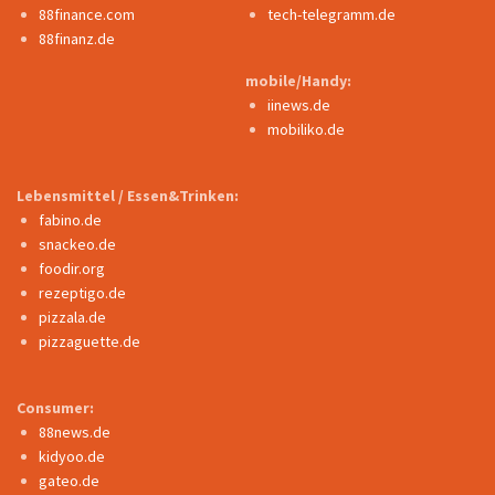
88finance.com
tech-telegramm.de
88finanz.de
mobile/Handy:
iinews.de
mobiliko.de
Lebensmittel / Essen&Trinken:
fabino.de
snackeo.de
foodir.org
rezeptigo.de
pizzala.de
pizzaguette.de
Consumer:
88news.de
kidyoo.de
gateo.de