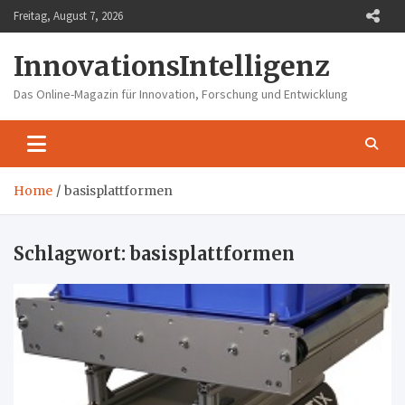
Skip
Freitag, August 7, 2026
to
content
InnovationsIntelligenz
Das Online-Magazin für Innovation, Forschung und Entwicklung
Home
basisplattformen
Schlagwort:
basisplattformen