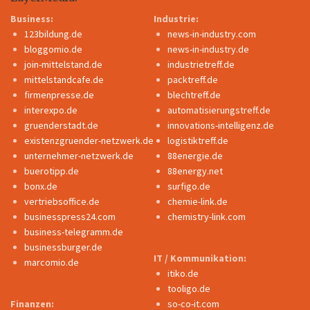
Business:
Industrie:
123bildung.de
news-in-industry.com
bloggomio.de
news-in-industry.de
join-mittelstand.de
industrietreff.de
mittelstandcafe.de
packtreff.de
firmenpresse.de
blechtreff.de
interexpo.de
automatisierungstreff.de
gruenderstadt.de
innovations-intelligenz.de
existenzgruender-netzwerk.de
logistiktreff.de
unternehmer-netzwerk.de
88energie.de
buerotipp.de
88energy.net
bonx.de
surfigo.de
vertriebsoffice.de
chemie-link.de
businesspress24.com
chemistry-link.com
business-telegramm.de
businessburger.de
IT / Kommunikation:
marcomio.de
itiko.de
tooligo.de
Finanzen:
so-co-it.com