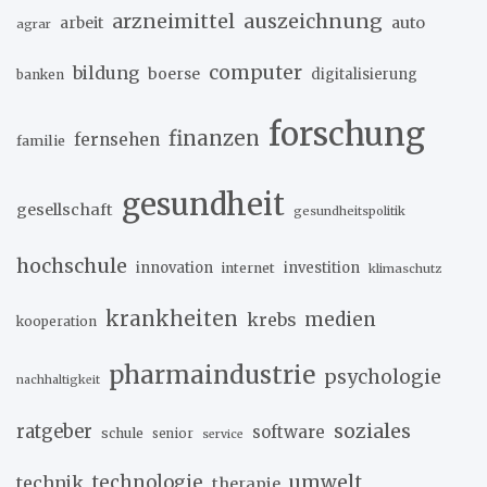
arzneimittel
auszeichnung
arbeit
auto
agrar
computer
bildung
boerse
digitalisierung
banken
forschung
finanzen
fernsehen
familie
gesundheit
gesellschaft
gesundheitspolitik
hochschule
innovation
investition
internet
klimaschutz
krankheiten
medien
krebs
kooperation
pharmaindustrie
psychologie
nachhaltigkeit
soziales
ratgeber
software
schule
senior
service
umwelt
technik
technologie
therapie