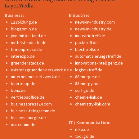
LayerMedia:
Business:
Industrie:
123bildung.de
news-in-industry.com
bloggomio.de
news-in-industry.de
join-mittelstand.de
industrietreff.de
mittelstandcafe.de
packtreff.de
firmenpresse.de
blechtreff.de
interexpo.de
automatisierungstreff.de
gruenderstadt.de
innovations-intelligenz.de
existenzgruender-netzwerk.de
logistiktreff.de
unternehmer-netzwerk.de
88energie.de
buerotipp.de
88energy.net
bonx.de
surfigo.de
vertriebsoffice.de
chemie-link.de
businesspress24.com
chemistry-link.com
business-telegramm.de
businessburger.de
IT / Kommunikation:
marcomio.de
itiko.de
tooligo.de