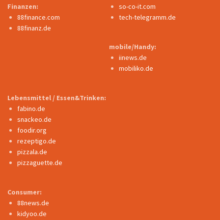
Finanzen:
so-co-it.com
88finance.com
tech-telegramm.de
88finanz.de
mobile/Handy:
iinews.de
mobiliko.de
Lebensmittel / Essen&Trinken:
fabino.de
snackeo.de
foodir.org
rezeptigo.de
pizzala.de
pizzaguette.de
Consumer:
88news.de
kidyoo.de