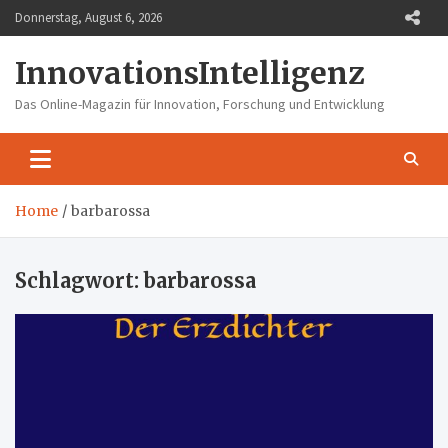
Skip
Donnerstag, August 6, 2026
to
content
InnovationsIntelligenz
Das Online-Magazin für Innovation, Forschung und Entwicklung
Home
barbarossa
Schlagwort:
barbarossa