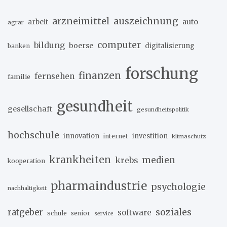
arzneimittel
auszeichnung
arbeit
auto
agrar
computer
bildung
boerse
digitalisierung
banken
forschung
finanzen
fernsehen
familie
gesundheit
gesellschaft
gesundheitspolitik
hochschule
innovation
investition
internet
klimaschutz
krankheiten
medien
krebs
kooperation
pharmaindustrie
psychologie
nachhaltigkeit
soziales
ratgeber
software
schule
senior
service