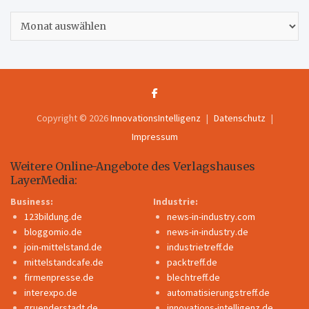
Archiv
Copyright © 2026
InnovationsIntelligenz
Datenschutz
Impressum
Weitere Online-Angebote des Verlagshauses
LayerMedia:
Business:
Industrie:
123bildung.de
news-in-industry.com
bloggomio.de
news-in-industry.de
join-mittelstand.de
industrietreff.de
mittelstandcafe.de
packtreff.de
firmenpresse.de
blechtreff.de
interexpo.de
automatisierungstreff.de
gruenderstadt.de
innovations-intelligenz.de