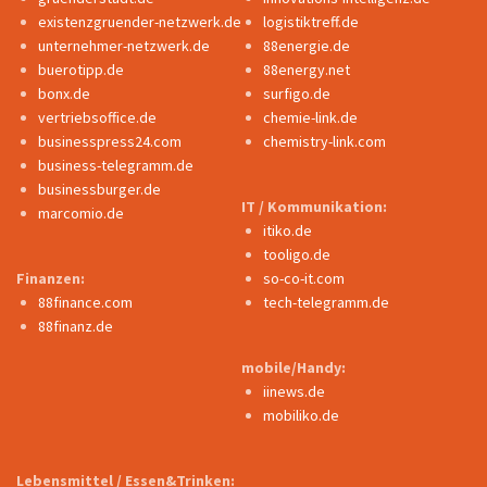
existenzgruender-netzwerk.de
logistiktreff.de
unternehmer-netzwerk.de
88energie.de
buerotipp.de
88energy.net
bonx.de
surfigo.de
vertriebsoffice.de
chemie-link.de
businesspress24.com
chemistry-link.com
business-telegramm.de
businessburger.de
IT / Kommunikation:
marcomio.de
itiko.de
tooligo.de
Finanzen:
so-co-it.com
88finance.com
tech-telegramm.de
88finanz.de
mobile/Handy:
iinews.de
mobiliko.de
Lebensmittel / Essen&Trinken: