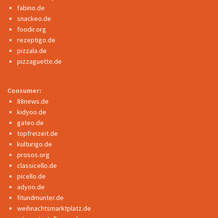
fabino.de
snackeo.de
foodir.org
rezeptigo.de
pizzala.de
pizzaguette.de
Consumer:
88news.de
kidyoo.de
gateo.de
topfreizeit.de
kulturigo.de
prosos.org
classicello.de
picello.de
adyoo.de
fitundmunter.de
weihnachtsmarktplatz.de