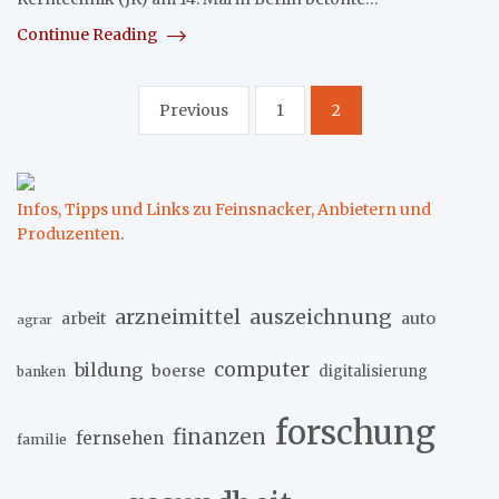
Continue Reading
Seitennummerierung
Previous
1
2
der
Beiträge
Infos, Tipps und Links zu Feinsnacker, Anbietern und
Produzenten
.
arzneimittel
auszeichnung
arbeit
auto
agrar
computer
bildung
boerse
digitalisierung
banken
forschung
finanzen
fernsehen
familie