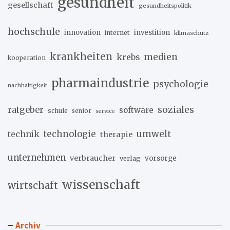
gesundheit
gesellschaft
gesundheitspolitik
hochschule
innovation
investition
internet
klimaschutz
krankheiten
medien
krebs
kooperation
pharmaindustrie
psychologie
nachhaltigkeit
soziales
ratgeber
software
schule
senior
service
umwelt
technik
technologie
therapie
unternehmen
verbraucher
verlag
vorsorge
wissenschaft
wirtschaft
Archiv