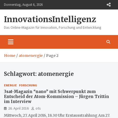
Skip
Donnerstag, August 6, 2026
to
content
InnovationsIntelligenz
Das Online-Magazin für Innovation, Forschung und Entwicklung
Home
atomenergie
Page 2
Schlagwort:
atomenergie
ENERGIE
FORSCHUNG
3sat-Magazin “nano” mit Schwerpunkt zum
Entscheid der Atom-Kommission – Jürgen Trittin
im Interview
26. April 2016
ots
Mittwoch, 27. April 2016, 18.30 Uhr Erstausstrahlung Am 27.