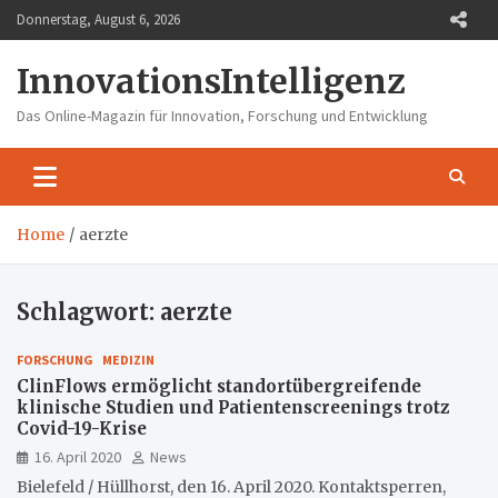
Skip
Donnerstag, August 6, 2026
to
content
InnovationsIntelligenz
Das Online-Magazin für Innovation, Forschung und Entwicklung
Home
aerzte
Schlagwort:
aerzte
FORSCHUNG
MEDIZIN
ClinFlows ermöglicht standortübergreifende
klinische Studien und Patientenscreenings trotz
Covid-19-Krise
16. April 2020
News
Bielefeld / Hüllhorst, den 16. April 2020. Kontaktsperren,