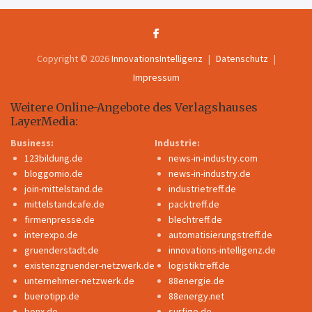
Copyright © 2026
InnovationsIntelligenz
Datenschutz
Impressum
Weitere Online-Angebote des Verlagshauses
LayerMedia:
Business:
Industrie:
123bildung.de
news-in-industry.com
bloggomio.de
news-in-industry.de
join-mittelstand.de
industrietreff.de
mittelstandcafe.de
packtreff.de
firmenpresse.de
blechtreff.de
interexpo.de
automatisierungstreff.de
gruenderstadt.de
innovations-intelligenz.de
existenzgruender-netzwerk.de
logistiktreff.de
unternehmer-netzwerk.de
88energie.de
buerotipp.de
88energy.net
bonx.de
surfigo.de