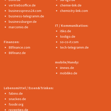
vertriebsoffice.de
chemie-link.de
businesspress24.com
chemistry-link.com
business-telegramm.de
businessburger.de
IT / Kommunikation:
marcomio.de
itiko.de
tooligo.de
Finanzen:
so-co-it.com
88finance.com
tech-telegramm.de
88finanz.de
mobile/Handy:
iinews.de
mobiliko.de
Lebensmittel / Essen&Trinken:
fabino.de
snackeo.de
foodir.org
rezeptigo.de