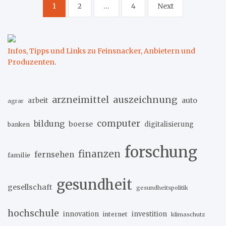
Seitennummerierung
1
2
…
4
Next
der
Beiträge
Infos, Tipps und Links zu Feinsnacker, Anbietern und
Produzenten
.
arzneimittel
auszeichnung
arbeit
auto
agrar
computer
bildung
boerse
digitalisierung
banken
forschung
finanzen
fernsehen
familie
gesundheit
gesellschaft
gesundheitspolitik
hochschule
innovation
investition
internet
klimaschutz