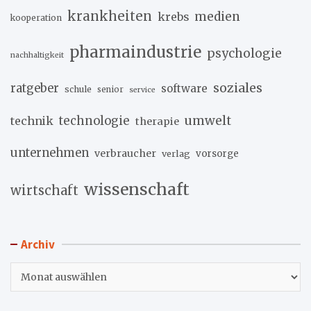
krankheiten
medien
krebs
kooperation
pharmaindustrie
psychologie
nachhaltigkeit
soziales
ratgeber
software
schule
senior
service
umwelt
technik
technologie
therapie
unternehmen
verbraucher
verlag
vorsorge
wissenschaft
wirtschaft
Archiv
Archiv