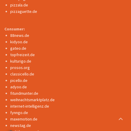
pizzala.de
pizzaguette.de
Consumer:
88news.de
kidyoo.de
gateo.de
topfreizeit.de
kulturigo.de
prosos.org
classicello.de
picello.de
adyoo.de
fitundmunter.de
weihnachtsmarktplatz.de
internet-intelligenz.de
fynngo.de
maxemotion.de
newstag.de