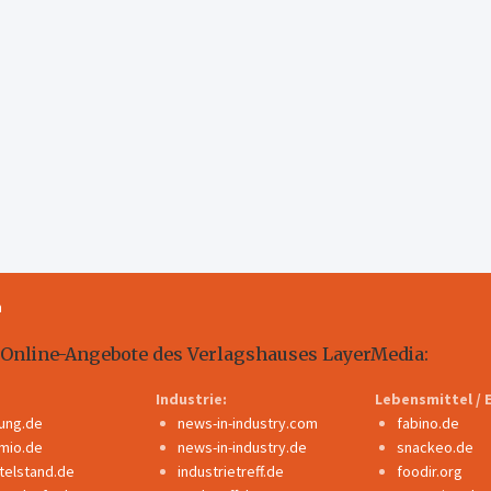
m
 Online-Angebote des Verlagshauses LayerMedia:
Industrie:
Lebensmittel / 
dung.de
news-in-industry.com
fabino.de
mio.de
news-in-industry.de
snackeo.de
ttelstand.de
industrietreff.de
foodir.org