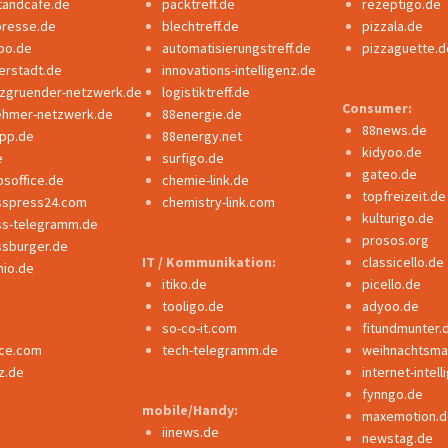
tandcafe.de
packtreff.de
rezeptigo.de
presse.de
blechtreff.de
pizzala.de
po.de
automatisierungstreff.de
pizzaguette.d
erstadt.de
innovations-intelligenz.de
nzgruender-netzwerk.de
logistiktreff.de
Consumer:
ehmer-netzwerk.de
88energie.de
88news.de
ipp.de
88energy.net
kidyoo.de
e
surfigo.de
gateo.de
bsoffice.de
chemie-link.de
topfreizeit.de
sspress24.com
chemistry-link.com
kulturigo.de
ss-telegramm.de
prosos.org
ssburger.de
IT / Kommunikation:
classicello.de
io.de
itiko.de
picello.de
tooligo.de
adyoo.de
so-co-it.com
fitundmunter.
nce.com
tech-telegramm.de
weihnachtsmar
z.de
internet-intel
fynngo.de
mobile/Handy:
maxemotion.d
iinews.de
newstag.de