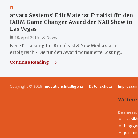
IT
arvato Systems‘ EditMate ist Finalist für den
IABM Game Changer Award der NAB Show in
Las Vegas
10. April 2015
News
Neue IT-Lösung für Broadcast & New Media startet
erfolgreich • Die für den Award nominierte Lösung…
Continue Reading
Copyright © 2026
InnovationsIntelligenz
Datenschutz
Impressu
Weitere
Business:
123bil
bloggo
join-mi