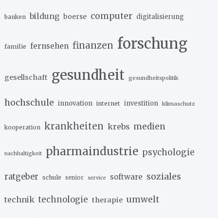
computer
bildung
boerse
digitalisierung
banken
forschung
finanzen
fernsehen
familie
gesundheit
gesellschaft
gesundheitspolitik
hochschule
innovation
investition
internet
klimaschutz
krankheiten
medien
krebs
kooperation
pharmaindustrie
psychologie
nachhaltigkeit
soziales
ratgeber
software
schule
senior
service
umwelt
technik
technologie
therapie