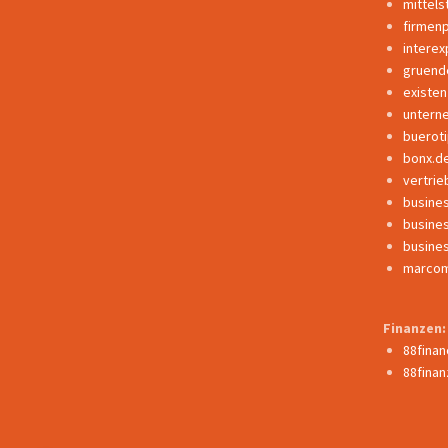
mittels
firmen
interex
gruend
existe
untern
buerot
bonx.d
vertrie
busine
busine
busine
marcom
Finanzen:
88fina
88finan