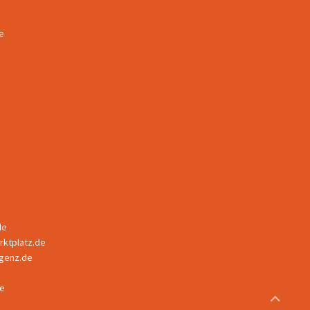
e
de
ktplatz.de
ligenz.de
e