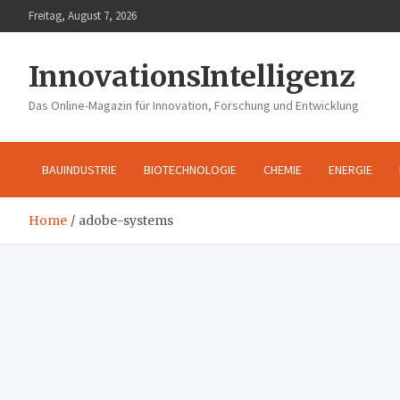
Skip
Freitag, August 7, 2026
to
content
InnovationsIntelligenz
Das Online-Magazin für Innovation, Forschung und Entwicklung
BAUINDUSTRIE
BIOTECHNOLOGIE
CHEMIE
ENERGIE
Home
adobe-systems