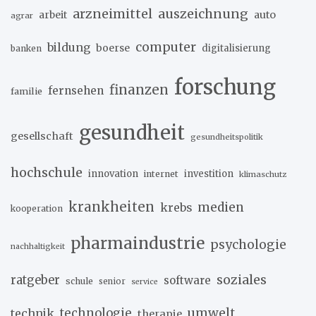
arzneimittel
auszeichnung
arbeit
auto
agrar
computer
bildung
boerse
digitalisierung
banken
forschung
finanzen
fernsehen
familie
gesundheit
gesellschaft
gesundheitspolitik
hochschule
innovation
investition
internet
klimaschutz
krankheiten
medien
krebs
kooperation
pharmaindustrie
psychologie
nachhaltigkeit
soziales
ratgeber
software
schule
senior
service
umwelt
technik
technologie
therapie