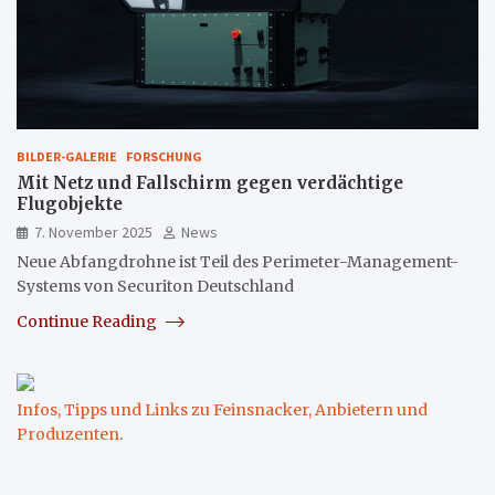
BILDER-GALERIE
FORSCHUNG
Mit Netz und Fallschirm gegen verdächtige
Flugobjekte
7. November 2025
News
Neue Abfangdrohne ist Teil des Perimeter-Management-
Systems von Securiton Deutschland
Continue Reading
Infos, Tipps und Links zu Feinsnacker, Anbietern und
Produzenten
.