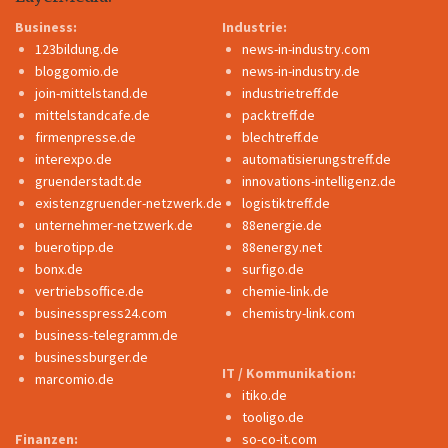
Business:
Industrie:
123bildung.de
news-in-industry.com
bloggomio.de
news-in-industry.de
join-mittelstand.de
industrietreff.de
mittelstandcafe.de
packtreff.de
firmenpresse.de
blechtreff.de
interexpo.de
automatisierungstreff.de
gruenderstadt.de
innovations-intelligenz.de
existenzgruender-netzwerk.de
logistiktreff.de
unternehmer-netzwerk.de
88energie.de
buerotipp.de
88energy.net
bonx.de
surfigo.de
vertriebsoffice.de
chemie-link.de
businesspress24.com
chemistry-link.com
business-telegramm.de
businessburger.de
IT / Kommunikation:
marcomio.de
itiko.de
tooligo.de
Finanzen:
so-co-it.com