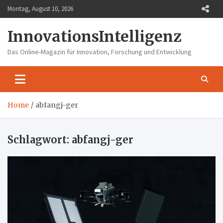
Skip
Montag, August 10, 2026
to
content
InnovationsIntelligenz
Das Online-Magazin für Innovation, Forschung und Entwicklung
Home
abfangj-ger
Schlagwort:
abfangj-ger