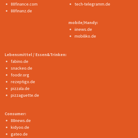
88finance.com
tech-telegramm.de
88finanz.de
mobile/Handy:
iinews.de
mobiliko.de
Lebensmittel / Essen&Trinken:
fabino.de
snackeo.de
foodir.org
rezeptigo.de
pizzala.de
pizzaguette.de
Consumer:
88news.de
kidyoo.de
gateo.de