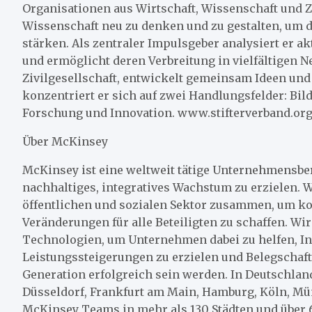
Organisationen aus Wirtschaft, Wissenschaft und Ziv
Wissenschaft neu zu denken und zu gestalten, um d
stärken. Als zentraler Impulsgeber analysiert er a
und ermöglicht deren Verbreitung in vielfältigen N
Zivilgesellschaft, entwickelt gemeinsam Ideen und
konzentriert er sich auf zwei Handlungsfelder: B
Forschung und Innovation. www.stifterverband.or
Über McKinsey
McKinsey ist eine weltweit tätige Unternehmensber
nachhaltiges, integratives Wachstum zu erzielen. W
öffentlichen und sozialen Sektor zusammen, um ko
Veränderungen für alle Beteiligten zu schaffen. W
Technologien, um Unternehmen dabei zu helfen, Inn
Leistungssteigerungen zu erzielen und Belegschafte
Generation erfolgreich sein werden. In Deutschlan
Düsseldorf, Frankfurt am Main, Hamburg, Köln, Mün
McKinsey Teams in mehr als 130 Städten und über 