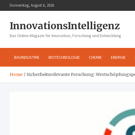
Skip
Donnerstag, August 6, 2026
to
content
InnovationsIntelligenz
Das Online-Magazin für Innovation, Forschung und Entwicklung
BAUINDUSTRIE
BIOTECHNOLOGIE
CHEMIE
ENERGIE
Home
Sicherheitsrelevante Forschung: Wertschöpfungspot