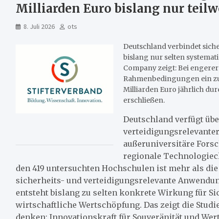
Milliarden Euro bislang nur teil
8. Juli 2026
ots
Deutschland verbindet sich
bislang nur selten systemat
Company zeigt: Bei engerer
Rahmenbedingungen ein zusä
Milliarden Euro jährlich dur
erschließen.
Deutschland verfügt übe
verteidigungsrelevante
außeruniversitäre Forsc
regionale Technologiecl
den 419 untersuchten Hochschulen ist mehr als die 
sicherheits- und verteidigungsrelevante Anwendun
entsteht bislang zu selten konkrete Wirkung für Si
wirtschaftliche Wertschöpfung. Das zeigt die Stud
denken: Innovationskraft für Souveränität und We