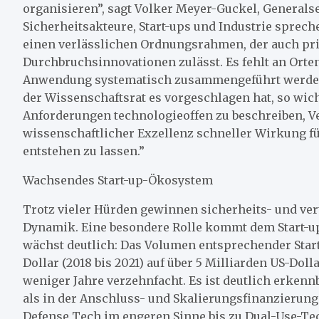
organisieren”, sagt Volker Meyer-Guckel, Generalse
Sicherheitsakteure, Start-ups und Industrie sprech
einen verlässlichen Ordnungsrahmen, der auch priv
Durchbruchsinnovationen zulässt. Es fehlt an Ort
Anwendung systematisch zusammengeführt werden. 
der Wissenschaftsrat es vorgeschlagen hat, so wich
Anforderungen technologieoffen zu beschreiben, V
wissenschaftlicher Exzellenz schneller Wirkung fü
entstehen zu lassen.”
Wachsendes Start-up-Ökosystem
Trotz vieler Hürden gewinnen sicherheits- und ve
Dynamik. Eine besondere Rolle kommt dem Start-up
wächst deutlich: Das Volumen entsprechender Start
Dollar (2018 bis 2021) auf über 5 Milliarden US-Doll
weniger Jahre verzehnfacht. Es ist deutlich erkenn
als in der Anschluss- und Skalierungsfinanzierung 
Defense Tech im engeren Sinne bis zu Dual-Use-Tec