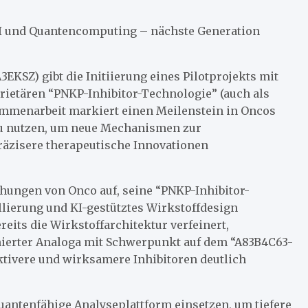
I und Quantencomputing – nächste Generation
EKSZ) gibt die Initiierung eines Pilotprojekts mit
rietären “PNKP-Inhibitor-Technologie” (auch als
ammenarbeit markiert einen Meilenstein in Oncos
zu nutzen, um neue Mechanismen zur
räzisere therapeutische Innovationen
ühungen von Onco auf, seine “PNKP-Inhibitor-
llierung und KI-gestütztes Wirkstoffdesign
eits die Wirkstoffarchitektur verfeinert,
mierter Analoga mit Schwerpunkt auf dem “A83B4C63-
ektivere und wirksamere Inhibitoren deutlich
antenfähige Analyseplattform einsetzen, um tiefere