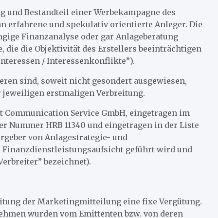
ung und Bestandteil einer Werbekampagne des
n erfahrene und spekulativ orientierte Anleger. Die
ängige Finanzanalyse oder gar Anlageberatung
 die die Objektivität des Erstellers beeinträchtigen
nteressen / Interessenkonflikte”).
ren sind, soweit nicht gesondert ausgewiesen,
 jeweiligen erstmaligen Verbreitung.
ket Communication Service GmbH, eingetragen im
der Nummer HRB 11340 und eingetragen in der Liste
ergeber von Anlagestrategie- und
 Finanzdienstleistungsaufsicht geführt wird und
erbreiter” bezeichnet).
eitung der Marketingmitteilung eine fixe Vergütung.
rnehmen wurden vom Emittenten bzw. von deren