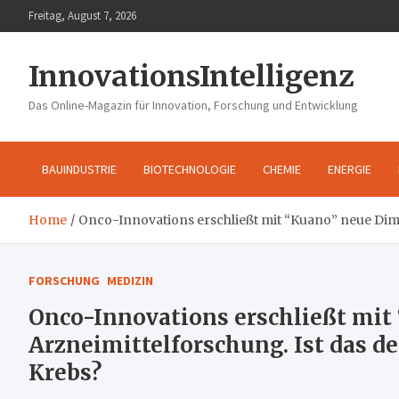
Skip
Freitag, August 7, 2026
to
content
InnovationsIntelligenz
Das Online-Magazin für Innovation, Forschung und Entwicklung
BAUINDUSTRIE
BIOTECHNOLOGIE
CHEMIE
ENERGIE
Home
Onco-Innovations erschließt mit “Kuano” neue Dim
FORSCHUNG
MEDIZIN
Onco-Innovations erschließt mit
Arzneimittelforschung. Ist das 
Krebs?