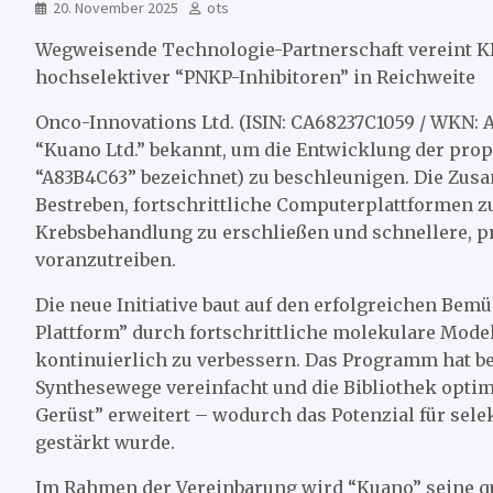
20. November 2025
ots
Wegweisende Technologie-Partnerschaft vereint K
hochselektiver “PNKP-Inhibitoren” in Reichweite
Onco-Innovations Ltd. (ISIN: CA68237C1059 / WKN: A3
“Kuano Ltd.” bekannt, um die Entwicklung der prop
“A83B4C63” bezeichnet) zu beschleunigen. Die Zus
Bestreben, fortschrittliche Computerplattformen 
Krebsbehandlung zu erschließen und schnellere, p
voranzutreiben.
Die neue Initiative baut auf den erfolgreichen Bem
Plattform” durch fortschrittliche molekulare Mode
kontinuierlich zu verbessern. Das Programm hat ber
Synthesewege vereinfacht und die Bibliothek opti
Gerüst” erweitert – wodurch das Potenzial für sel
gestärkt wurde.
Im Rahmen der Vereinbarung wird “Kuano” seine qu