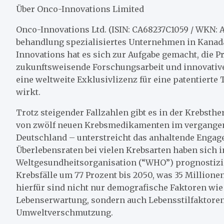
Über Onco-Innovations Limited
Onco-Innovations Ltd. (ISIN: CA68237C1059 / WKN: A
behandlung spezialisiertes Unternehmen in Kana
Innovations hat es sich zur Aufgabe gemacht, die 
zukunftsweisende Forschungsarbeit und innovativ
eine weltweite Exklusivlizenz für eine patentierte 
wirkt.
Trotz steigender Fallzahlen gibt es in der Krebst
von zwölf neuen Krebsmedikamenten im vergangenen
Deutschland – unterstreicht das anhaltende Engag
Überlebensraten bei vielen Krebsarten haben sich i
Weltgesundheitsorganisation (“WHO”) prognostizie
Krebsfälle um 77 Prozent bis 2050, was 35 Million
hierfür sind nicht nur demografische Faktoren w
Lebenserwartung, sondern auch Lebensstilfaktoren
Umweltverschmutzung.