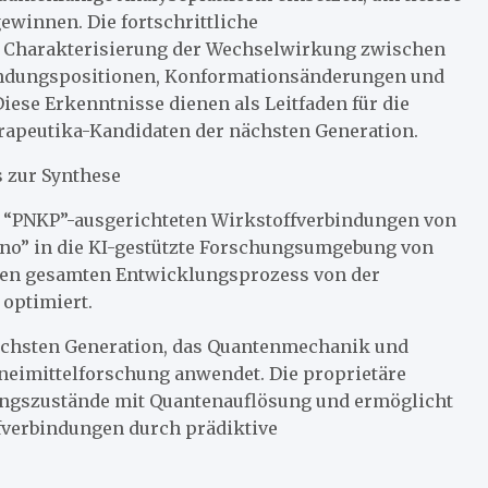
gewinnen. Die fortschrittliche
te Charakterisierung der Wechselwirkung zwischen
Bindungspositionen, Konformationsänderungen und
ese Erkenntnisse dienen als Leitfaden für die
rapeutika-Kandidaten der nächsten Generation.
 zur Synthese
ie “PNKP”-ausgerichteten Wirkstoffverbindungen von
ano” in die KI-gestützte Forschungsumgebung von
 den gesamten Entwicklungsprozess von der
 optimiert.
ächsten Generation, das Quantenmechanik und
zneimittelforschung anwendet. Die proprietäre
ngszustände mit Quantenauflösung und ermöglicht
ffverbindungen durch prädiktive