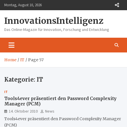
Skip
Montag, August 10, 2026
to
content
InnovationsIntelligenz
Das Online-Magazin für Innovation, Forschung und Entwicklung
Home
IT
Page 57
Kategorie:
IT
IT
Tools4ever präsentiert den Password Complexity
Manager (PCM)
14. Oktober 2010
News
Tools4ever präsentiert den Password Complexity Manager
(PCM)