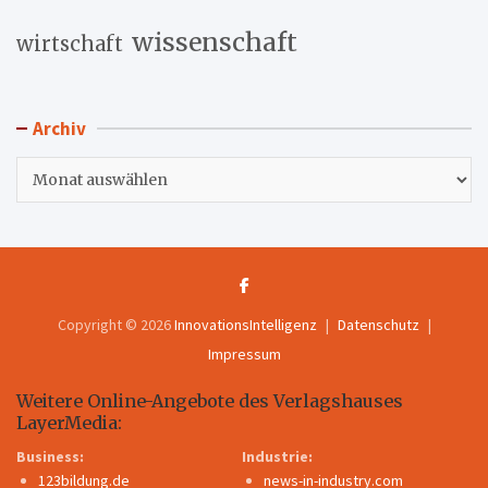
wissenschaft
wirtschaft
Archiv
Archiv
Copyright © 2026
InnovationsIntelligenz
Datenschutz
Impressum
Weitere Online-Angebote des Verlagshauses
LayerMedia:
Business:
Industrie:
123bildung.de
news-in-industry.com