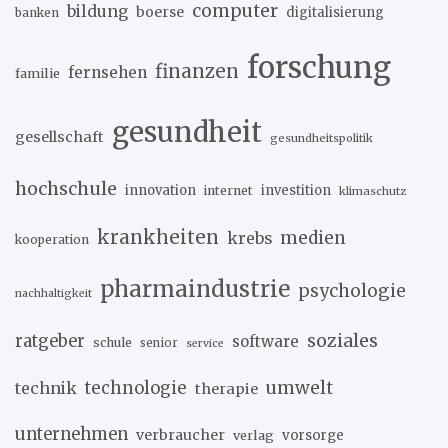
computer
bildung
boerse
digitalisierung
banken
forschung
finanzen
fernsehen
familie
gesundheit
gesellschaft
gesundheitspolitik
hochschule
innovation
investition
internet
klimaschutz
krankheiten
medien
krebs
kooperation
pharmaindustrie
psychologie
nachhaltigkeit
soziales
ratgeber
software
schule
senior
service
umwelt
technik
technologie
therapie
unternehmen
verbraucher
verlag
vorsorge