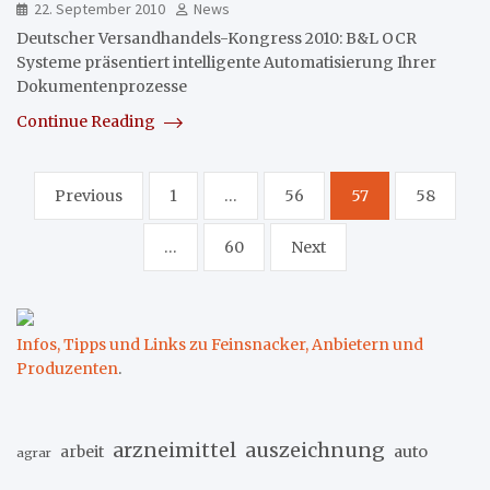
22. September 2010
News
Deutscher Versandhandels-Kongress 2010: B&L OCR
Systeme präsentiert intelligente Automatisierung Ihrer
Dokumentenprozesse
Continue Reading
Seitennummerierung
Previous
1
…
56
57
58
der
…
60
Next
Beiträge
Infos, Tipps und Links zu Feinsnacker, Anbietern und
Produzenten
.
arzneimittel
auszeichnung
arbeit
auto
agrar