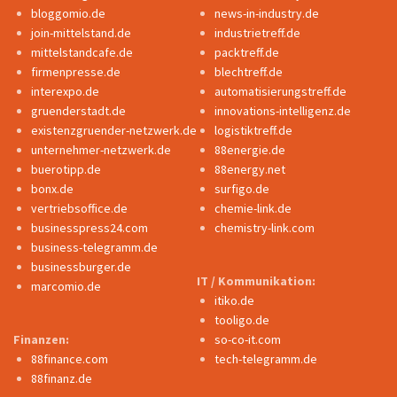
bloggomio.de
news-in-industry.de
join-mittelstand.de
industrietreff.de
mittelstandcafe.de
packtreff.de
firmenpresse.de
blechtreff.de
interexpo.de
automatisierungstreff.de
gruenderstadt.de
innovations-intelligenz.de
existenzgruender-netzwerk.de
logistiktreff.de
unternehmer-netzwerk.de
88energie.de
buerotipp.de
88energy.net
bonx.de
surfigo.de
vertriebsoffice.de
chemie-link.de
businesspress24.com
chemistry-link.com
business-telegramm.de
businessburger.de
IT / Kommunikation:
marcomio.de
itiko.de
tooligo.de
Finanzen:
so-co-it.com
88finance.com
tech-telegramm.de
88finanz.de