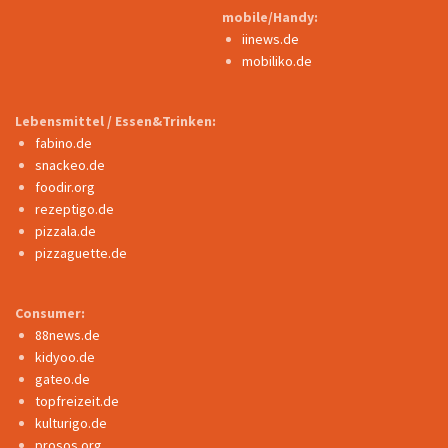
mobile/Handy:
iinews.de
mobiliko.de
Lebensmittel / Essen&Trinken:
fabino.de
snackeo.de
foodir.org
rezeptigo.de
pizzala.de
pizzaguette.de
Consumer:
88news.de
kidyoo.de
gateo.de
topfreizeit.de
kulturigo.de
prosos.org