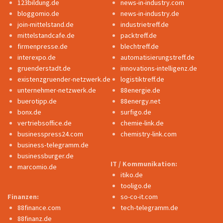
123bildung.de
news-in-industry.com
bloggomio.de
news-in-industry.de
join-mittelstand.de
industrietreff.de
mittelstandcafe.de
packtreff.de
firmenpresse.de
blechtreff.de
interexpo.de
automatisierungstreff.de
gruenderstadt.de
innovations-intelligenz.de
existenzgruender-netzwerk.de
logistiktreff.de
unternehmer-netzwerk.de
88energie.de
buerotipp.de
88energy.net
bonx.de
surfigo.de
vertriebsoffice.de
chemie-link.de
businesspress24.com
chemistry-link.com
business-telegramm.de
businessburger.de
IT / Kommunikation:
marcomio.de
itiko.de
tooligo.de
Finanzen:
so-co-it.com
88finance.com
tech-telegramm.de
88finanz.de