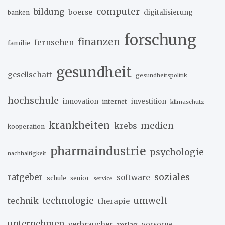
computer
bildung
boerse
digitalisierung
banken
forschung
finanzen
fernsehen
familie
gesundheit
gesellschaft
gesundheitspolitik
hochschule
innovation
investition
internet
klimaschutz
krankheiten
medien
krebs
kooperation
pharmaindustrie
psychologie
nachhaltigkeit
soziales
ratgeber
software
schule
senior
service
umwelt
technik
technologie
therapie
unternehmen
verbraucher
verlag
vorsorge