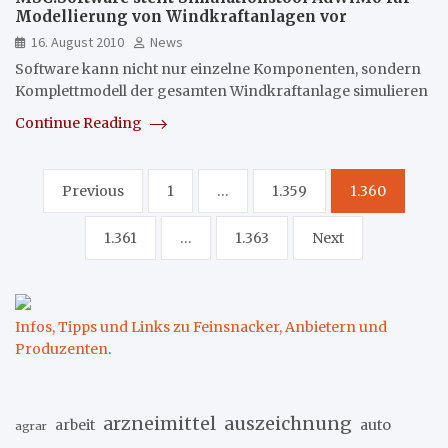
Modellierung von Windkraftanlagen vor
16. August 2010
News
Software kann nicht nur einzelne Komponenten, sondern
Komplettmodell der gesamten Windkraftanlage simulieren
Continue Reading
Seitennummerierung
Previous
1
…
1.359
1.360
der
1.361
…
1.363
Next
Beiträge
Infos, Tipps und Links zu Feinsnacker, Anbietern und
Produzenten
.
arzneimittel
auszeichnung
arbeit
auto
agrar