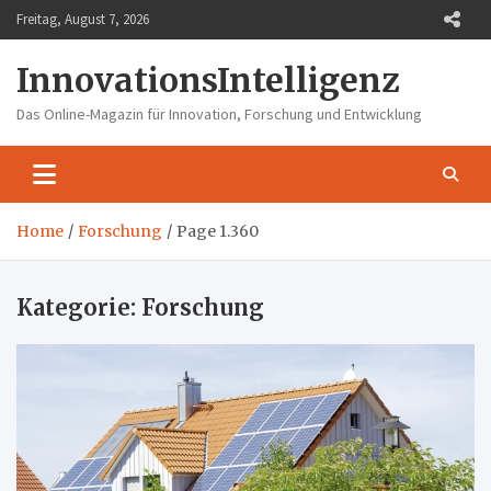
Skip
Freitag, August 7, 2026
to
content
InnovationsIntelligenz
Das Online-Magazin für Innovation, Forschung und Entwicklung
Home
Forschung
Page 1.360
Kategorie:
Forschung