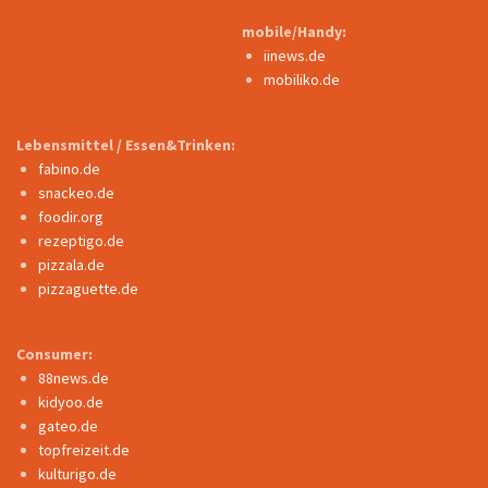
mobile/Handy:
iinews.de
mobiliko.de
Lebensmittel / Essen&Trinken:
fabino.de
snackeo.de
foodir.org
rezeptigo.de
pizzala.de
pizzaguette.de
Consumer:
88news.de
kidyoo.de
gateo.de
topfreizeit.de
kulturigo.de