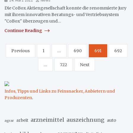
Die CoBox Aktiengesellschaft konnte die renommierte Jury
mit ihrem innovativen Beratungs- und Vertriebssystem
"CoBox" überzeugen und…
Continue Reading
Seitennummerierung
Previous
1
…
690
691
692
der
…
722
Next
Beiträge
Infos, Tipps und Links zu Feinsnacker, Anbietern und
Produzenten
.
arzneimittel
auszeichnung
arbeit
auto
agrar