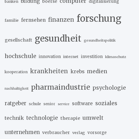
computer
bildung
boerse
digitalisierung
banken
forschung
finanzen
fernsehen
familie
gesundheit
gesellschaft
gesundheitspolitik
hochschule
innovation
investition
internet
klimaschutz
krankheiten
medien
krebs
kooperation
pharmaindustrie
psychologie
nachhaltigkeit
soziales
ratgeber
software
schule
senior
service
umwelt
technik
technologie
therapie
unternehmen
verbraucher
verlag
vorsorge