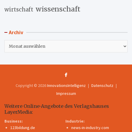
wissenschaft
wirtschaft
Archiv
Archiv
Copyright © 2026
InnovationsIntelligenz
Datenschutz
Impressum
Weitere Online-Angebote des Verlagshauses
LayerMedia:
Business:
Industrie:
123bildung.de
news-in-industry.com