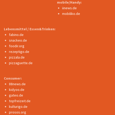
mobile/Handy:
iinews.de
mobiliko.de
Lebensmittel / Essen&Trinken:
fabino.de
snackeo.de
foodir.org
rezeptigo.de
pizzala.de
pizzaguette.de
Consumer:
88news.de
kidyoo.de
gateo.de
topfreizeit.de
kulturigo.de
prosos.org