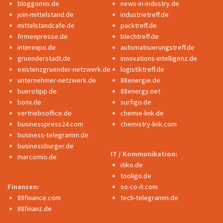
bloggomio.de
news-in-industry.de
join-mittelstand.de
industrietreff.de
mittelstandcafe.de
packtreff.de
firmenpresse.de
blechtreff.de
interexpo.de
automatisierungstreff.de
gruenderstadt.de
innovations-intelligenz.de
existenzgruender-netzwerk.de
logistiktreff.de
unternehmer-netzwerk.de
88energie.de
buerotipp.de
88energy.net
bonx.de
surfigo.de
vertriebsoffice.de
chemie-link.de
businesspress24.com
chemistry-link.com
business-telegramm.de
businessburger.de
IT / Kommunikation:
marcomio.de
itiko.de
tooligo.de
Finanzen:
so-co-it.com
88finance.com
tech-telegramm.de
88finanz.de