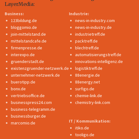
LayerMedia:
Business:
Industrie:
123bildung.de
news-in-industry.com
bloggomio.de
news-in-industry.de
join-mittelstand.de
industrietreff.de
mittelstandcafe.de
packtreff.de
firmenpresse.de
blechtreff.de
interexpo.de
automatisierungstreff.de
gruenderstadt.de
innovations-intelligenz.de
existenzgruender-netzwerk.de
logistiktreff.de
unternehmer-netzwerk.de
88energie.de
buerotipp.de
88energy.net
bonx.de
surfigo.de
vertriebsoffice.de
chemie-link.de
businesspress24.com
chemistry-link.com
business-telegramm.de
businessburger.de
IT / Kommunikation:
marcomio.de
itiko.de
tooligo.de