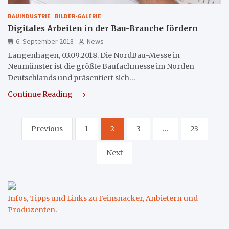
BAUINDUSTRIE
BILDER-GALERIE
Digitales Arbeiten in der Bau-Branche fördern
6. September 2018
News
Langenhagen, 03.09.2018. Die NordBau-Messe in
Neumünster ist die größte Baufachmesse im Norden
Deutschlands und präsentiert sich…
Continue Reading
Seitennummerierung
Previous
1
2
3
…
23
der
Next
Beiträge
Infos, Tipps und Links zu Feinsnacker, Anbietern und
Produzenten
.