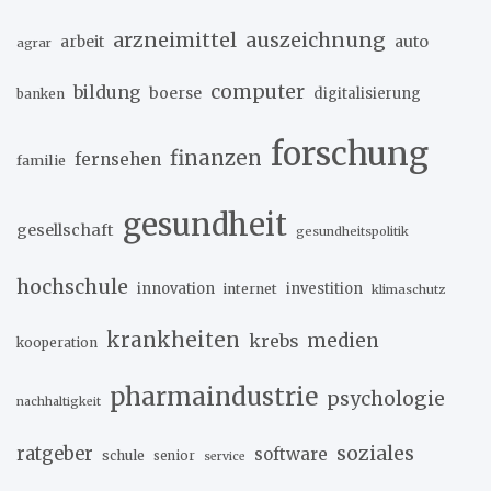
arzneimittel
auszeichnung
arbeit
auto
agrar
computer
bildung
boerse
digitalisierung
banken
forschung
finanzen
fernsehen
familie
gesundheit
gesellschaft
gesundheitspolitik
hochschule
innovation
investition
internet
klimaschutz
krankheiten
medien
krebs
kooperation
pharmaindustrie
psychologie
nachhaltigkeit
soziales
ratgeber
software
schule
senior
service