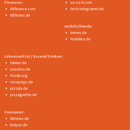
Finanzen:
so-co-it.com
88finance.com
tech-telegramm.de
88finanz.de
mobile/Handy:
iinews.de
mobiliko.de
Lebensmittel / Essen&Trinken:
fabino.de
snackeo.de
foodir.org
rezeptigo.de
pizzala.de
pizzaguette.de
Consumer:
88news.de
kidyoo.de