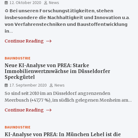
12. Oktober 2020
News
♻️ 𝗕𝗲𝗶 𝘂𝗻𝘀𝗲𝗿𝗲𝗻 𝗙𝗼𝗿𝘀𝗰𝗵𝘂𝗻𝗴𝘀𝘁ä𝘁𝗶𝗴𝗸𝗲𝗶𝘁𝗲𝗻, 𝘀𝘁𝗲𝗵𝗲𝗻
𝗶𝗻𝘀𝗯𝗲𝘀𝗼𝗻𝗱𝗲𝗿𝗲 𝗱𝗶𝗲 𝗡𝗮𝗰𝗵𝗵𝗮𝗹𝘁𝗶𝗴𝗸𝗲𝗶𝘁 𝘂𝗻𝗱 𝗜𝗻𝗻𝗼𝘃𝗮𝘁𝗶𝗼𝗻 𝘂.𝗮.
𝘃𝗼𝗻 𝗩𝗲𝗿𝗳𝗮𝗵𝗿𝗲𝗻𝘀𝘁𝗲𝗰𝗵𝗻𝗶𝗸𝗲𝗻 𝘂𝗻𝗱 𝗕𝗮𝘂𝘀𝘁𝗼𝗳𝗳𝗲𝗻𝘁𝘄𝗶𝗰𝗸𝗹𝘂𝗻𝗴
𝗶𝗻…
Continue Reading
BAUINDUSTRIE
Neue KI-Analyse von PREA: Starke
Immobilienwertzuwächse im Düsseldorfer
Speckgürtel
17. September 2020
News
So sind seit 2010 im an Düsseldorf angrenzenden
Meerbusch (+47,77 %), im südlich gelegenen Monheim am…
Continue Reading
BAUINDUSTRIE
KI-Analyse von PREA: In München Lehel ist die