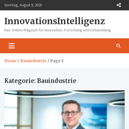
Skip
Sonntag, August 9, 2026
to
content
InnovationsIntelligenz
Das Online-Magazin für Innovation, Forschung und Entwicklung
Home
Bauindustrie
Page 2
Kategorie:
Bauindustrie