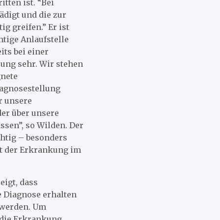
tten ist. “Bei
ädigt und die zur
 greifen.” Er ist
htige Anlaufstelle
its bei einer
ung sehr. Wir stehen
gnete
agnosestellung
r unsere
er über unsere
sen”, so Wilden. Der
chtig – besonders
it der Erkrankung im
eigt, dass
e Diagnose erhalten
 werden. Um
 die Erkrankung