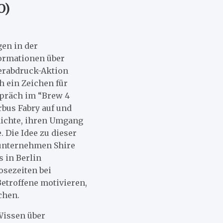
O)
gen in der
formationen über
gerabdruck-Aktion
h ein Zeichen für
spräch im “Brew 4
bus Fabry auf und
hichte, ihren Umgang
 Die Idee zu dieser
aunternehmen Shire
 in Berlin
osezeiten bei
etroffene motivieren,
chen.
Wissen über