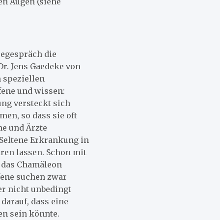
en Augen (siehe
segespräch die
r. Jens Gaedeke von
m speziellen
fene und wissen:
ng versteckt sich
en, so dass sie oft
ne und Ärzte
Seltene Erkrankung in
ren lassen. Schon mit
l das Chamäleon
ffene suchen zwar
er nicht unbedingt
darauf, dass eine
en sein könnte.