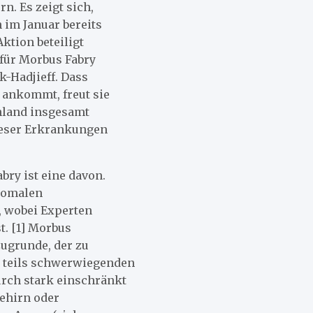
n. Es zeigt sich,
 im Januar bereits
ktion beteiligt
für Morbus Fabry
k-Hadjieff. Dass
 ankommt, freut sie
chland insgesamt
dieser Erkrankungen
ry ist eine davon.
osomalen
, wobei Experten
t. [1] Morbus
zugrunde, der zu
 teils schwerwiegenden
rch stark einschränkt
Gehirn oder