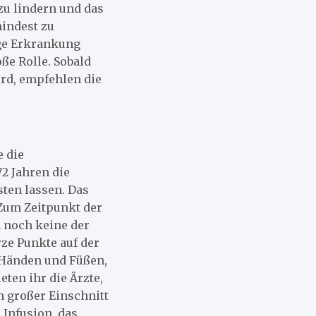
zu lindern und das
indest zu
nge Erkrankung
ße Rolle. Sobald
ird, empfehlen die
e die
72 Jahren die
sten lassen. Das
 Zum Zeitpunkt der
 noch keine der
ze Punkte auf der
 Händen und Füßen,
ten ihr die Ärzte,
n großer Einschnitt
 Infusion, das