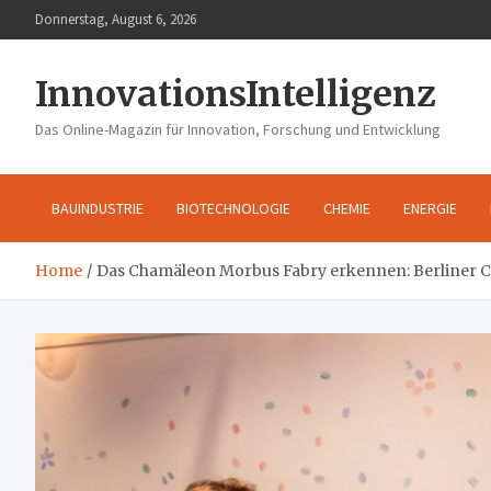
Skip
Donnerstag, August 6, 2026
to
content
InnovationsIntelligenz
Das Online-Magazin für Innovation, Forschung und Entwicklung
BAUINDUSTRIE
BIOTECHNOLOGIE
CHEMIE
ENERGIE
Home
Das Chamäleon Morbus Fabry erkennen: Berliner C