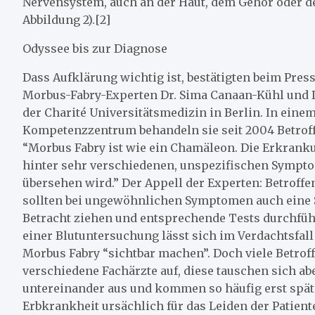
Nervensystem, auch an der Haut, dem Gehör oder d
Abbildung 2).[2]
Odyssee bis zur Diagnose
Dass Aufklärung wichtig ist, bestätigten beim Pres
Morbus-Fabry-Experten Dr. Sima Canaan-Kühl und D
der Charité Universitätsmedizin in Berlin. In eine
Kompetenzzentrum behandeln sie seit 2004 Betrof
“Morbus Fabry ist wie ein Chamäleon. Die Erkranku
hinter sehr verschiedenen, unspezifischen Symptom
übersehen wird.” Der Appell der Experten: Betroffe
sollten bei ungewöhnlichen Symptomen auch eine 
Betracht ziehen und entsprechende Tests durchfüh
einer Blutuntersuchung lässt sich im Verdachtsfal
Morbus Fabry “sichtbar machen”. Doch viele Betro
verschiedene Fachärzte auf, diese tauschen sich ab
untereinander aus und kommen so häufig erst spät 
Erbkrankheit ursächlich für das Leiden der Patient