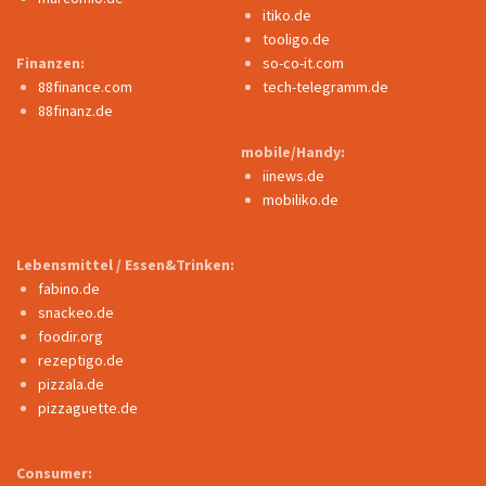
itiko.de
tooligo.de
Finanzen:
so-co-it.com
88finance.com
tech-telegramm.de
88finanz.de
mobile/Handy:
iinews.de
mobiliko.de
Lebensmittel / Essen&Trinken:
fabino.de
snackeo.de
foodir.org
rezeptigo.de
pizzala.de
pizzaguette.de
Consumer: