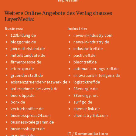
Weitere Online-Angebote des Verlagshauses
LayerMedia:
Business:
Industrie:
123bildung.de
news-in-industry.com
bloggomio.de
news-in-industry.de
join-mittelstand.de
industrietreff.de
mittelstandcafe.de
packtreff.de
firmenpresse.de
blechtreff.de
interexpo.de
automatisierungstreff.de
gruenderstadt.de
innovations-intelligenz.de
existenzgruender-netzwerk.de
logistiktreff.de
unternehmer-netzwerk.de
88energie.de
buerotipp.de
88energy.net
bonx.de
surfigo.de
vertriebsoffice.de
chemie-link.de
businesspress24.com
chemistry-link.com
business-telegramm.de
businessburger.de
IT / Kommunikation:
marcomio.de