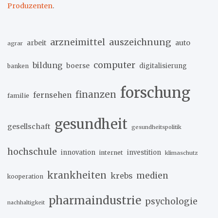
Produzenten
.
arzneimittel
auszeichnung
arbeit
auto
agrar
computer
bildung
boerse
digitalisierung
banken
forschung
finanzen
fernsehen
familie
gesundheit
gesellschaft
gesundheitspolitik
hochschule
innovation
investition
internet
klimaschutz
krankheiten
medien
krebs
kooperation
pharmaindustrie
psychologie
nachhaltigkeit