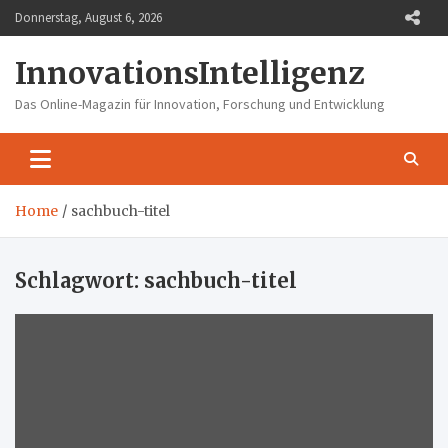
Skip
Donnerstag, August 6, 2026
to
content
InnovationsIntelligenz
Das Online-Magazin für Innovation, Forschung und Entwicklung
Home
sachbuch-titel
Schlagwort:
sachbuch-titel