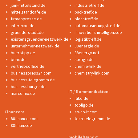
join-mittelstand.de
industrietreff.de
mittelstandcafe.de
packtreff.de
firmenpresse.de
blechtreff.de
interexpo.de
automatisierungstreff.de
gruenderstadt.de
innovations-intelligenz.de
existenzgruender-netzwerk.de
logistiktreff.de
unternehmer-netzwerk.de
88energie.de
buerotipp.de
88energy.net
bonx.de
surfigo.de
vertriebsoffice.de
chemie-link.de
businesspress24.com
chemistry-link.com
business-telegramm.de
businessburger.de
IT / Kommunikation:
marcomio.de
itiko.de
tooligo.de
Finanzen:
so-co-it.com
88finance.com
tech-telegramm.de
88finanz.de
mobile/Handy: