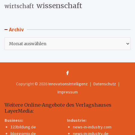
wissenschaft
wirtschaft
Archiv
Archiv
Copyright © 2026
InnovationsIntelligenz
Datenschutz
Impressum
Weitere Online-Angebote des Verlagshauses
LayerMedia:
Business:
Industrie:
123bildung.de
news-in-industry.com
bloggomio.de
news-in-industry.de