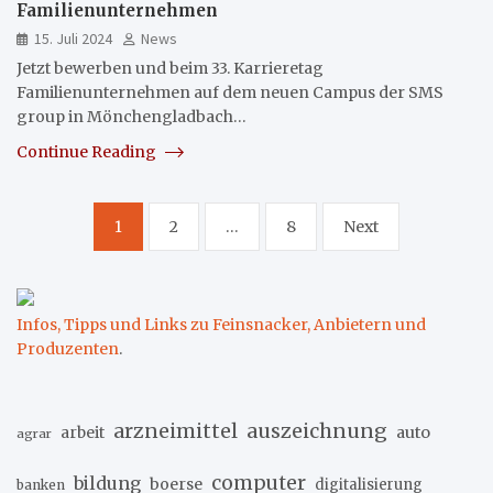
Familienunternehmen
15. Juli 2024
News
Jetzt bewerben und beim 33. Karrieretag
Familienunternehmen auf dem neuen Campus der SMS
group in Mönchengladbach…
Continue Reading
Seitennummerierung
1
2
…
8
Next
der
Beiträge
Infos, Tipps und Links zu Feinsnacker, Anbietern und
Produzenten
.
arzneimittel
auszeichnung
arbeit
auto
agrar
computer
bildung
boerse
digitalisierung
banken