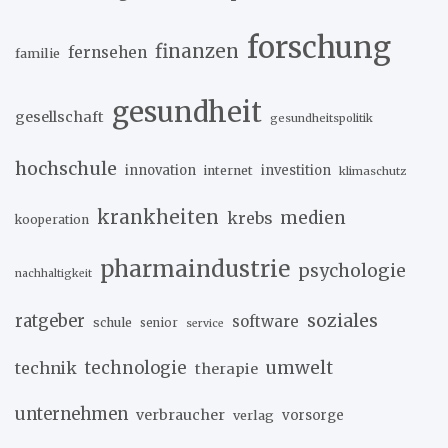
forschung
finanzen
fernsehen
familie
gesundheit
gesellschaft
gesundheitspolitik
hochschule
innovation
investition
internet
klimaschutz
krankheiten
medien
krebs
kooperation
pharmaindustrie
psychologie
nachhaltigkeit
soziales
ratgeber
software
schule
senior
service
umwelt
technik
technologie
therapie
unternehmen
verbraucher
verlag
vorsorge