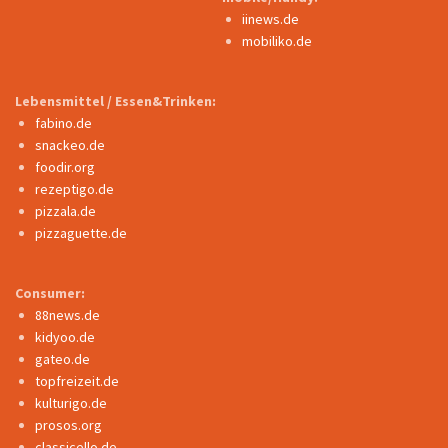
iinews.de
mobiliko.de
Lebensmittel / Essen&Trinken:
fabino.de
snackeo.de
foodir.org
rezeptigo.de
pizzala.de
pizzaguette.de
Consumer:
88news.de
kidyoo.de
gateo.de
topfreizeit.de
kulturigo.de
prosos.org
classicello.de