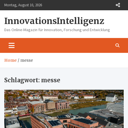
Skip
Montag, August 10, 2026
to
content
InnovationsIntelligenz
Das Online-Magazin für Innovation, Forschung und Entwicklung
Home
messe
Schlagwort:
messe