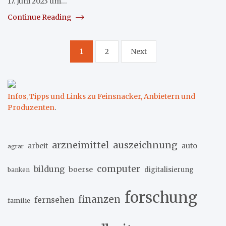
17. Juni 2023 um…
Continue Reading
Seitennummerierung
1
2
Next
der
Beiträge
Infos, Tipps und Links zu Feinsnacker, Anbietern und
Produzenten
.
arzneimittel
auszeichnung
arbeit
auto
agrar
computer
bildung
boerse
digitalisierung
banken
forschung
finanzen
fernsehen
familie