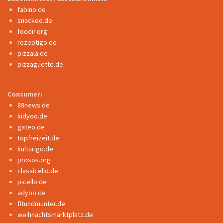
fabino.de
snackeo.de
foodir.org
rezeptigo.de
pizzala.de
pizzaguette.de
Consumer:
88news.de
kidyoo.de
gateo.de
topfreizeit.de
kulturigo.de
prosos.org
classicello.de
picello.de
adyoo.de
fitundmunter.de
weihnachtsmarktplatz.de