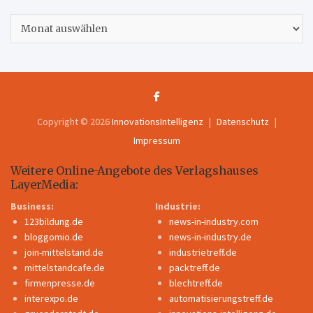
Archiv
Copyright © 2026
InnovationsIntelligenz
Datenschutz
Impressum
Weitere Online-Angebote des Verlagshauses
LayerMedia:
Business:
Industrie:
123bildung.de
news-in-industry.com
bloggomio.de
news-in-industry.de
join-mittelstand.de
industrietreff.de
mittelstandcafe.de
packtreff.de
firmenpresse.de
blechtreff.de
interexpo.de
automatisierungstreff.de