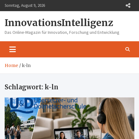
Skip
Sonntag, August 9, 2026
to
content
InnovationsIntelligenz
Das Online-Magazin für Innovation, Forschung und Entwicklung
Home
k-ln
Schlagwort:
k-ln