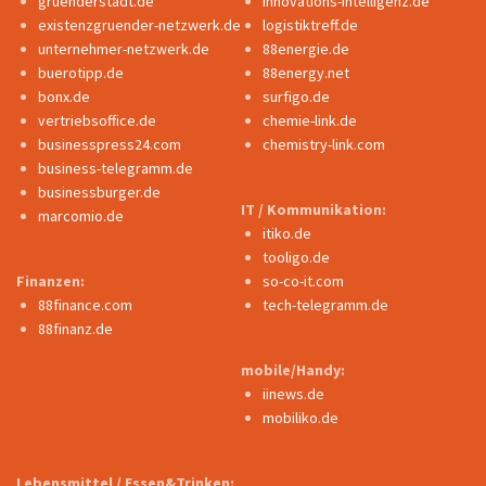
gruenderstadt.de
innovations-intelligenz.de
existenzgruender-netzwerk.de
logistiktreff.de
unternehmer-netzwerk.de
88energie.de
buerotipp.de
88energy.net
bonx.de
surfigo.de
vertriebsoffice.de
chemie-link.de
businesspress24.com
chemistry-link.com
business-telegramm.de
businessburger.de
IT / Kommunikation:
marcomio.de
itiko.de
tooligo.de
Finanzen:
so-co-it.com
88finance.com
tech-telegramm.de
88finanz.de
mobile/Handy:
iinews.de
mobiliko.de
Lebensmittel / Essen&Trinken: