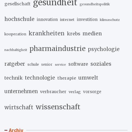
gesundheit
gesellschaft
gesundheitspolitik
hochschule
innovation
investition
internet
klimaschutz
krankheiten
medien
krebs
kooperation
pharmaindustrie
psychologie
nachhaltigkeit
soziales
ratgeber
software
schule
senior
service
umwelt
technik
technologie
therapie
unternehmen
verbraucher
verlag
vorsorge
wissenschaft
wirtschaft
Archiv