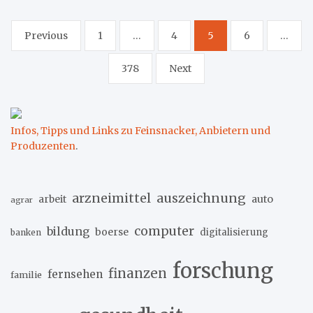
Seitennummerierung
Previous
1
…
4
5
6
…
der
378
Next
Beiträge
Infos, Tipps und Links zu Feinsnacker, Anbietern und
Produzenten
.
arzneimittel
auszeichnung
arbeit
auto
agrar
computer
bildung
boerse
digitalisierung
banken
forschung
finanzen
fernsehen
familie