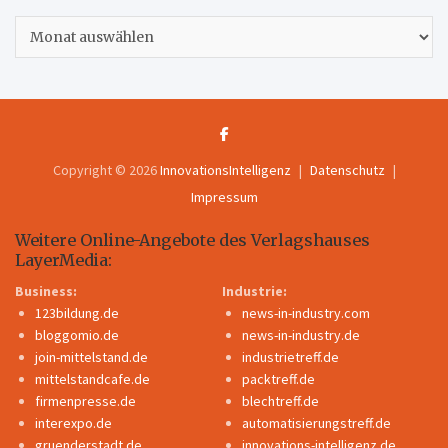
Archiv
Copyright © 2026
InnovationsIntelligenz
Datenschutz
Impressum
Weitere Online-Angebote des Verlagshauses
LayerMedia:
Business:
Industrie:
123bildung.de
news-in-industry.com
bloggomio.de
news-in-industry.de
join-mittelstand.de
industrietreff.de
mittelstandcafe.de
packtreff.de
firmenpresse.de
blechtreff.de
interexpo.de
automatisierungstreff.de
gruenderstadt.de
innovations-intelligenz.de