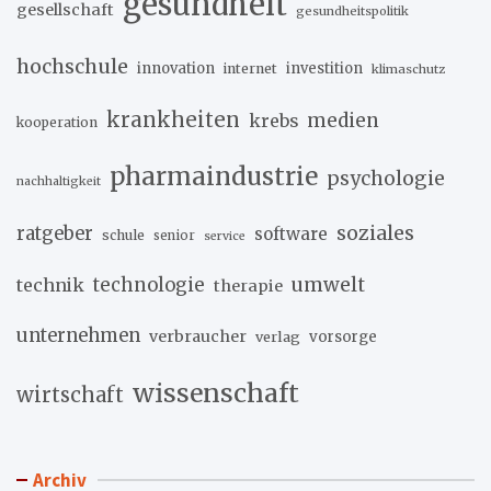
gesundheit
gesellschaft
gesundheitspolitik
hochschule
innovation
investition
internet
klimaschutz
krankheiten
medien
krebs
kooperation
pharmaindustrie
psychologie
nachhaltigkeit
soziales
ratgeber
software
schule
senior
service
umwelt
technik
technologie
therapie
unternehmen
verbraucher
verlag
vorsorge
wissenschaft
wirtschaft
Archiv