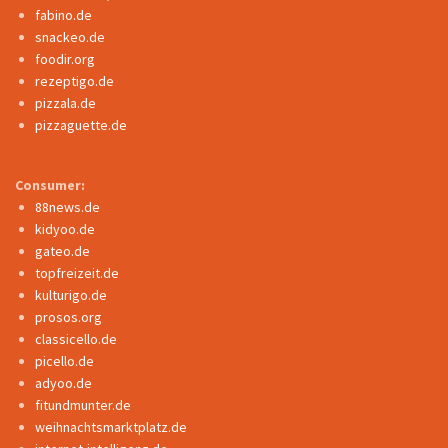
fabino.de
snackeo.de
foodir.org
rezeptigo.de
pizzala.de
pizzaguette.de
Consumer:
88news.de
kidyoo.de
gateo.de
topfreizeit.de
kulturigo.de
prosos.org
classicello.de
picello.de
adyoo.de
fitundmunter.de
weihnachtsmarktplatz.de