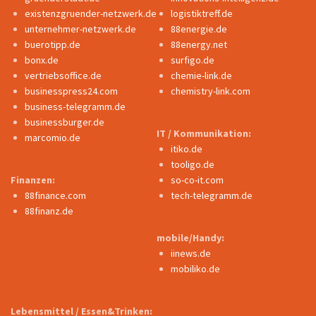
existenzgruender-netzwerk.de
logistiktreff.de
unternehmer-netzwerk.de
88energie.de
buerotipp.de
88energy.net
bonx.de
surfigo.de
vertriebsoffice.de
chemie-link.de
businesspress24.com
chemistry-link.com
business-telegramm.de
businessburger.de
IT / Kommunikation:
marcomio.de
itiko.de
tooligo.de
Finanzen:
so-co-it.com
88finance.com
tech-telegramm.de
88finanz.de
mobile/Handy:
iinews.de
mobiliko.de
Lebensmittel / Essen&Trinken: