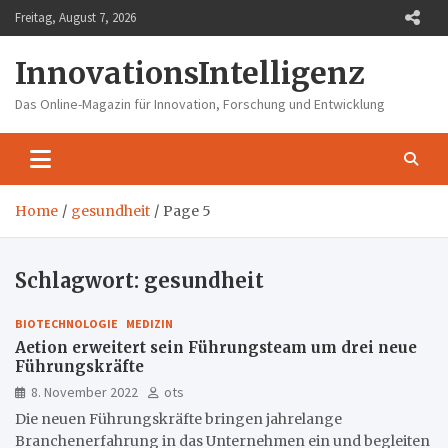
Skip
Freitag, August 7, 2026
to
content
InnovationsIntelligenz
Das Online-Magazin für Innovation, Forschung und Entwicklung
Home
gesundheit
Page 5
Schlagwort:
gesundheit
BIOTECHNOLOGIE
MEDIZIN
Aetion erweitert sein Führungsteam um drei neue
Führungskräfte
8. November 2022
ots
Die neuen Führungskräfte bringen jahrelange
Branchenerfahrung in das Unternehmen ein und begleiten