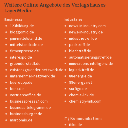
Weitere Online-Angebote des Verlagshauses
LayerMedia:
Business:
Industrie:
123bildung.de
news-in-industry.com
bloggomio.de
news-in-industry.de
join-mittelstand.de
industrietreff.de
mittelstandcafe.de
packtreff.de
firmenpresse.de
blechtreff.de
interexpo.de
automatisierungstreff.de
gruenderstadt.de
innovations-intelligenz.de
existenzgruender-netzwerk.de
logistiktreff.de
unternehmer-netzwerk.de
88energie.de
buerotipp.de
88energy.net
bonx.de
surfigo.de
vertriebsoffice.de
chemie-link.de
businesspress24.com
chemistry-link.com
business-telegramm.de
businessburger.de
IT / Kommunikation:
marcomio.de
itiko.de