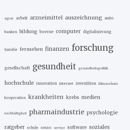
arzneimittel
auszeichnung
arbeit
auto
agrar
computer
bildung
boerse
digitalisierung
banken
forschung
finanzen
fernsehen
familie
gesundheit
gesellschaft
gesundheitspolitik
hochschule
innovation
investition
internet
klimaschutz
krankheiten
medien
krebs
kooperation
pharmaindustrie
psychologie
nachhaltigkeit
soziales
ratgeber
software
schule
senior
service