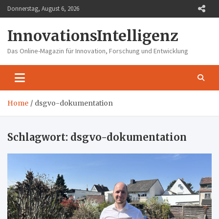
Skip
Donnerstag, August 6, 2026
to
content
InnovationsIntelligenz
Das Online-Magazin für Innovation, Forschung und Entwicklung
Home
dsgvo-dokumentation
Schlagwort:
dsgvo-dokumentation