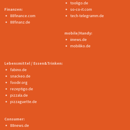
tooligo.de
Finanzen:
so-co-it.com
88finance.com
tech-telegramm.de
88finanz.de
mobile/Handy:
iinews.de
mobiliko.de
Lebensmittel / Essen&Trinken:
fabino.de
snackeo.de
foodir.org
rezeptigo.de
pizzala.de
pizzaguette.de
Consumer:
88news.de