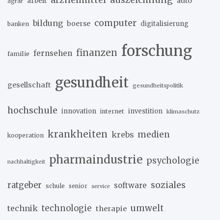
arbeit
auto
agrar
computer
bildung
boerse
digitalisierung
banken
forschung
finanzen
fernsehen
familie
gesundheit
gesellschaft
gesundheitspolitik
hochschule
innovation
investition
internet
klimaschutz
krankheiten
medien
krebs
kooperation
pharmaindustrie
psychologie
nachhaltigkeit
soziales
ratgeber
software
schule
senior
service
umwelt
technik
technologie
therapie