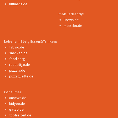
88finanz.de
mobile/Handy:
iinews.de
mobiliko.de
Lebensmittel / Essen&Trinken:
fabino.de
snackeo.de
foodir.org
rezeptigo.de
pizzala.de
pizzaguette.de
Consumer:
88news.de
kidyoo.de
gateo.de
topfreizeit.de