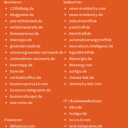
Business:
Industrie:
123bildung.de
news-in-industry.com
bloggomio.de
news-in-industry.de
join-mittelstand.de
industrietreff.de
mittelstandcafe.de
packtreff.de
firmenpresse.de
blechtreff.de
interexpo.de
automatisierungstreff.de
gruenderstadt.de
innovations-intelligenz.de
existenzgruender-netzwerk.de
logistiktreff.de
unternehmer-netzwerk.de
88energie.de
buerotipp.de
88energy.net
bonx.de
surfigo.de
vertriebsoffice.de
chemie-link.de
businesspress24.com
chemistry-link.com
business-telegramm.de
businessburger.de
IT / Kommunikation:
marcomio.de
itiko.de
tooligo.de
Finanzen:
so-co-it.com
88finance.com
tech-telegramm.de