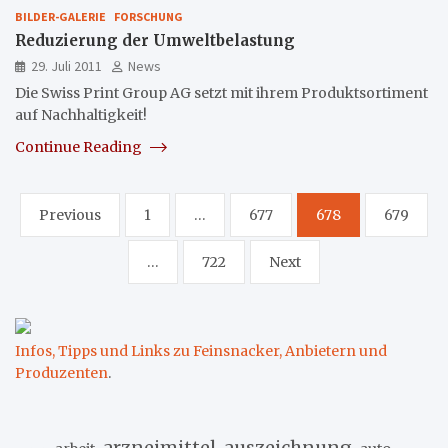
BILDER-GALERIE
FORSCHUNG
Reduzierung der Umweltbelastung
29. Juli 2011
News
Die Swiss Print Group AG setzt mit ihrem Produktsortiment
auf Nachhaltigkeit!
Continue Reading
Seitennummerierung
Previous
1
…
677
678
679
der
…
722
Next
Beiträge
Infos, Tipps und Links zu Feinsnacker, Anbietern und
Produzenten
.
arzneimittel
auszeichnung