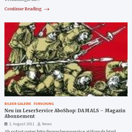
Continue Reading
BILDER-GALERIE
FORSCHUNG
Neu im LeserService AboShop: DAMALS – Magazin
Abonnement
2. August 2011
News
Ab sofort unter http://www.leserservice.at/damals.html